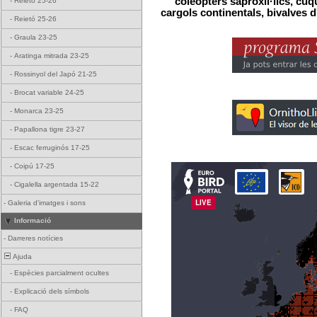
coleòpters saproxíl·lics, cuqu
-
Reietó 25-26
cargols continentals, bivalves d
-
Reietó 25-26
-
Graula 23-25
-
Aratinga mitrada 23-25
-
Rossinyol del Japó 21-25
-
Brocat variable 24-25
-
Monarca 23-25
-
Papallona tigre 23-27
-
Escac ferruginós 17-25
-
Coipú 17-25
-
Cigalella argentada 15-22
-
Galeria d'imatges i sons
Informació
-
Darreres notícies
Ajuda
-
Espècies parcialment ocultes
-
Explicació dels símbols
-
FAQ