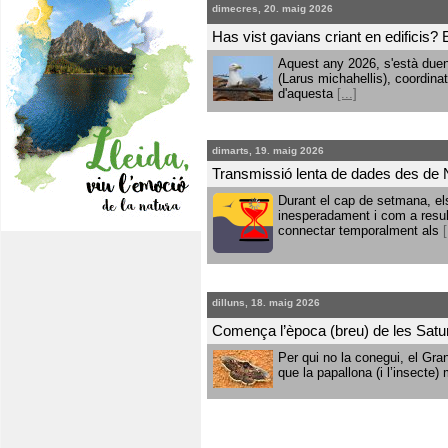
dimecres, 20. maig 2026
Has vist gavians criant en edificis?
Aquest any 2026, s'està duen
(Larus michahellis), coordinat
d'aquesta
[...]
dimarts, 19. maig 2026
Transmissió lenta de dades des de 
Durant el cap de setmana, el
inesperadament i com a result
connectar temporalment als
[
dilluns, 18. maig 2026
Comença l’època (breu) de les Satur
Per qui no la conegui, el Gra
que la papallona (i l’insecte