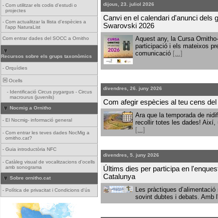
dijous, 23. juliol 2026
-
Com utilitzar els codis d'estudi o
projectes
Canvi en el calendari d'anunci dels
-
Com actualitzar la llista d'espècies a
Swarovski 2026
l'app NaturaList
Aquest any, la Cursa Ornith
Com entrar dades del SOCC a Ornitho
participació i els mateixos p
comunicació
[...]
Recursos sobre els grups taxonòmics
-
Orquídies
Ocells
divendres, 26. juny 2026
-
Identificació Circus pygargus - Circus
macrourus (juvenils)
Com afegir espècies al teu cens d
Nocmig a Ornitho
Ara que la temporada de nidi
-
El Nocmig- informació general
recollir totes les dades! Així
[...]
-
Com entrar les teves dades NocMig a
ornitho.cat?
-
Guia introductòria NFC
divendres, 5. juny 2026
-
Catàleg visual de vocalitzacions d'ocells
amb sonograma
Últims dies per participa en l'enque
Catalunya
Sobre ornitho.cat
Les pràctiques d’alimentació 
-
Política de privacitat i Condicions d'ús
sovint dubtes i debats. Amb l'