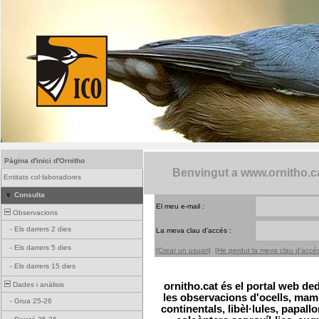
Pàgina d'inici d'Ornitho
Benvingut a www.ornitho.c
Entitats col·laboradores
Consulta
El meu e-mail :
Observacions
-
Els darrers 2 dies
La meva clau d'accés :
-
Els darrers 5 dies
[Crear un usuari]
[He perdut la meva clau d'accé
-
Els darrers 15 dies
Dades i anàlisis
ornitho.cat és el portal web ded
les observacions d'ocells, mamíf
-
Grua 25-26
continentals, libèl·lules, papall