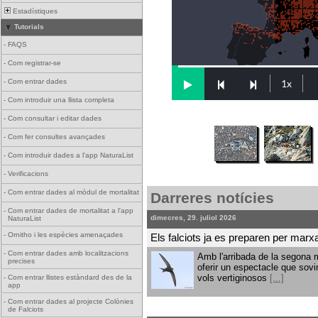
Estadístiques
Tutorials
-
FAQS
-
Com registrar-se
-
Com entrar dades
-
Com introduir una llista completa
-
Com consultar i editar dades
-
Com fer consultes avançades
-
Com introduir dades a l'app NaturaList
-
Verificacions
-
Com entrar dades al mòdul de mortalitat
Darreres notícies
-
Com entrar dades de mortalitat a l'app
dimecres, 29. juliol 2026
NaturaList
-
Ornitho i les espècies amenaçades
Els falciots ja es preparen per marx
-
Com entrar dades amb localitzacions
Amb l'arribada de la segona m
precises
oferir un espectacle que sovi
vols vertiginosos
[...]
-
Com entrar llistes estàndard des de la
app
-
Com entrar dades al projecte Colònies
de Falciots