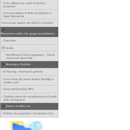
-
Com utilitzar els codis d'estudi o
projectes
-
Com actualitzar la llista d'espècies a
l'app NaturaList
Com entrar dades del SOCC a Ornitho
Recursos sobre els grups taxonòmics
-
Orquídies
Ocells
-
Identificació Circus pygargus - Circus
macrourus (juvenils)
Nocmig a Ornitho
-
El Nocmig- informació general
-
Com entrar les teves dades NocMig a
ornitho.cat?
-
Guia introductòria NFC
-
Catàleg visual de vocalitzacions d'ocells
amb sonograma
Sobre ornitho.cat
-
Política de privacitat i Condicions d'ús