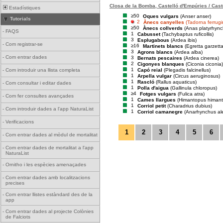
Closa de la Bomba, Castelló d'Empúries / Cast
Estadístiques
≥50
Oques vulgars
(Anser anser)
Tutorials
2
Ànecs canyelles
(Tadorna ferrug
≥50
Ànecs collverds
(Anas platyrhync
-
FAQS
1
Cabusset
(Tachybaptus ruficollis)
3
Esplugabous
(Ardea ibis)
-
Com registrar-se
≥16
Martinets blancs
(Egretta garzetta
3
Agrons blancs
(Ardea alba)
-
Com entrar dades
3
Bernats pescaires
(Ardea cinerea)
2
Cigonyes blanques
(Ciconia ciconia)
1
Capó reial
(Plegadis falcinellus)
-
Com introduir una llista completa
1
Arpella vulgar
(Circus aeruginosus)
1
Rascló
(Rallus aquaticus)
-
Com consultar i editar dades
1
Polla d'aigua
(Gallinula chloropus)
≥4
Fotges vulgars
(Fulica atra)
-
Com fer consultes avançades
1
Cames llargues
(Himantopus himan
1
Corriol petit
(Charadrius dubius)
-
Com introduir dades a l'app NaturaList
1
Corriol camanegre
(Anarhynchus al
-
Verificacions
1
2
3
4
5
6
-
Com entrar dades al mòdul de mortalitat
-
Com entrar dades de mortalitat a l'app
NaturaList
-
Ornitho i les espècies amenaçades
-
Com entrar dades amb localitzacions
precises
-
Com entrar llistes estàndard des de la
app
-
Com entrar dades al projecte Colònies
de Falciots