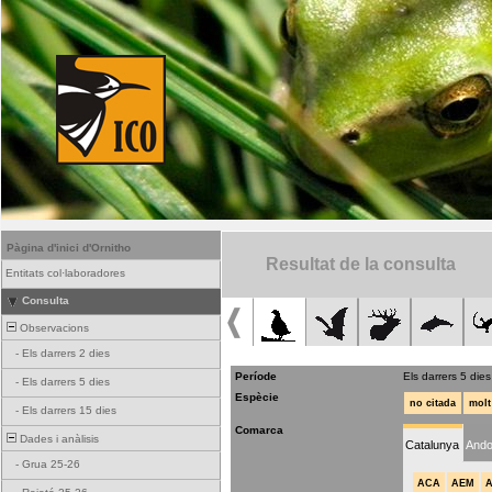
Pàgina d'inici d'Ornitho
Resultat de la consulta
Entitats col·laboradores
Consulta
Observacions
-
Els darrers 2 dies
Període
Els darrers 5 dies
-
Els darrers 5 dies
Espècie
no citada
molt
-
Els darrers 15 dies
Comarca
Dades i anàlisis
Catalunya
Ando
-
Grua 25-26
ACA
AEM