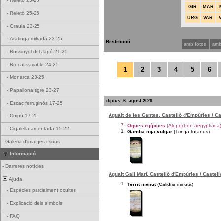
-
Reietó 25-26
GIR
MAR
-
Reietó 25-26
URG
VAR
-
Graula 23-25
-
Aratinga mitrada 23-25
Restricció
amb fotos
amb
-
Rossinyol del Japó 21-25
-
Brocat variable 24-25
1
2
3
4
5
6
-
Monarca 23-25
-
Papallona tigre 23-27
dijous, 6. agost 2026
-
Escac ferruginós 17-25
Aguait de les Gantes, Castelló d'Empúries / C
-
Coipú 17-25
7
Oques egípcies
(Alopochen aegyptiaca)
-
Cigalella argentada 15-22
1
Gamba roja vulgar
(Tringa totanus)
-
Galeria d'imatges i sons
Informació
-
Darreres notícies
Aguait Gall Marí, Castelló d'Empúries / Castel
Ajuda
1
Territ menut
(Calidris minuta)
-
Espècies parcialment ocultes
-
Explicació dels símbols
-
FAQ