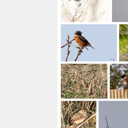
+ 1
+ 1