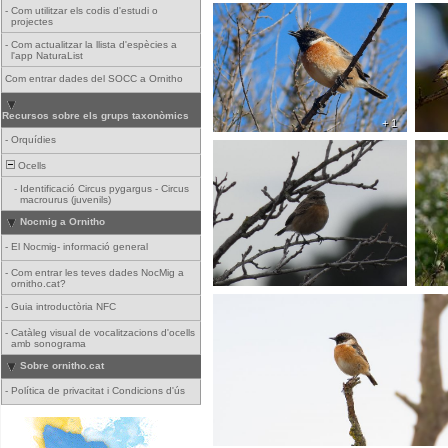
-
Com utilitzar els codis d'estudi o
projectes
-
Com actualitzar la llista d'espècies a
l'app NaturaList
Com entrar dades del SOCC a Ornitho
Recursos sobre els grups taxonòmics
+ 1
-
Orquídies
Ocells
-
Identificació Circus pygargus - Circus
macrourus (juvenils)
Nocmig a Ornitho
-
El Nocmig- informació general
-
Com entrar les teves dades NocMig a
ornitho.cat?
-
Guia introductòria NFC
-
Catàleg visual de vocalitzacions d'ocells
amb sonograma
Sobre ornitho.cat
-
Política de privacitat i Condicions d'ús