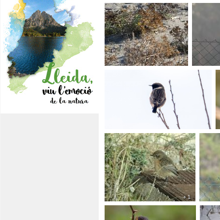
+ 2
+ 1