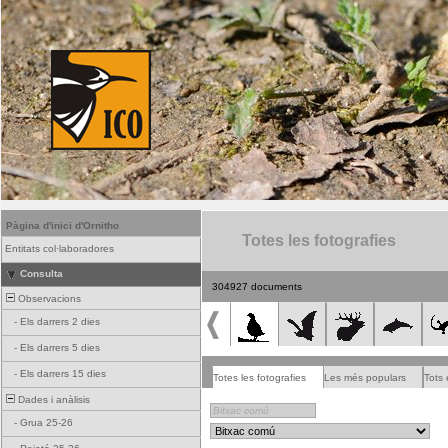
Pàgina d'inici d'Ornitho
Totes les fotografies
Entitats col·laboradores
Consulta
304927 documents
Observacions
-
Els darrers 2 dies
-
Els darrers 5 dies
-
Els darrers 15 dies
Totes les fotografies
Les més populars
Tots 
Dades i anàlisis
-
Grua 25-26