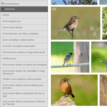
Estadístiques
Tutorials
-
FAQS
-
Com registrar-se
-
Com entrar dades
-
Com introduir una llista completa
+ 1
-
Com consultar i editar dades
-
Com fer consultes avançades
-
Com introduir dades a l'app NaturaList
-
Verificacions
-
Com entrar dades al mòdul de mortalitat
-
Com entrar dades de mortalitat a l'app
NaturaList
-
Ornitho i les espècies amenaçades
-
Com entrar dades amb localitzacions
precises
-
Com entrar llistes estàndard des de la
app
-
Com entrar dades al projecte Colònies
+ 1
de Falciots