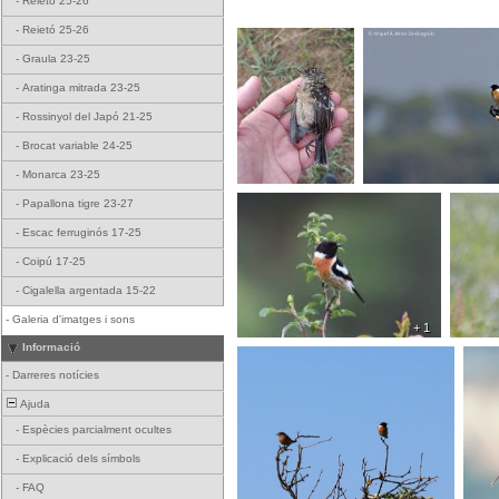
-
Reietó 25-26
-
Reietó 25-26
-
Graula 23-25
-
Aratinga mitrada 23-25
-
Rossinyol del Japó 21-25
-
Brocat variable 24-25
-
Monarca 23-25
-
Papallona tigre 23-27
-
Escac ferruginós 17-25
-
Coipú 17-25
-
Cigalella argentada 15-22
-
Galeria d'imatges i sons
+ 1
Informació
-
Darreres notícies
Ajuda
-
Espècies parcialment ocultes
-
Explicació dels símbols
-
FAQ