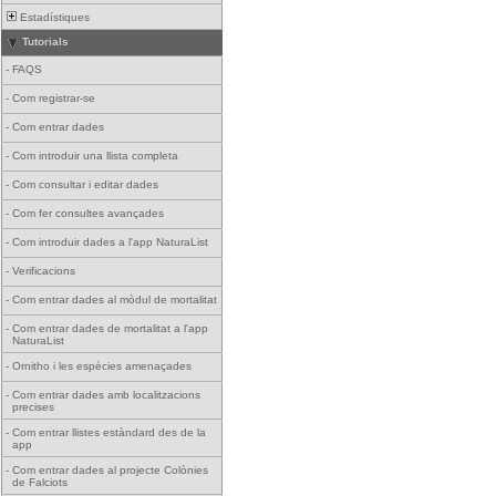
Estadístiques
Tutorials
-
FAQS
-
Com registrar-se
-
Com entrar dades
-
Com introduir una llista completa
-
Com consultar i editar dades
-
Com fer consultes avançades
-
Com introduir dades a l'app NaturaList
-
Verificacions
-
Com entrar dades al mòdul de mortalitat
-
Com entrar dades de mortalitat a l'app
NaturaList
-
Ornitho i les espècies amenaçades
-
Com entrar dades amb localitzacions
precises
-
Com entrar llistes estàndard des de la
app
-
Com entrar dades al projecte Colònies
de Falciots