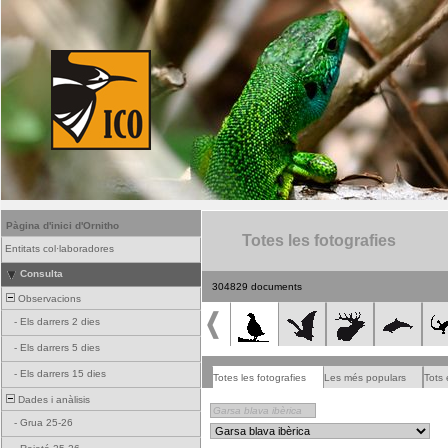
Pàgina d'inici d'Ornitho
Totes les fotografies
Entitats col·laboradores
Consulta
304829 documents
Observacions
-
Els darrers 2 dies
-
Els darrers 5 dies
-
Els darrers 15 dies
Totes les fotografies
Les més populars
Tots 
Dades i anàlisis
-
Grua 25-26