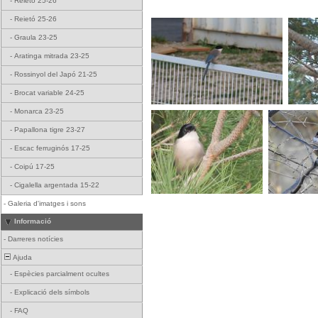
-
Reietó 25-26
-
Reietó 25-26
-
Graula 23-25
-
Aratinga mitrada 23-25
-
Rossinyol del Japó 21-25
-
Brocat variable 24-25
-
Monarca 23-25
-
Papallona tigre 23-27
-
Escac ferruginós 17-25
-
Coipú 17-25
-
Cigalella argentada 15-22
-
Galeria d'imatges i sons
Informació
-
Darreres notícies
Ajuda
-
Espècies parcialment ocultes
-
Explicació dels símbols
-
FAQ