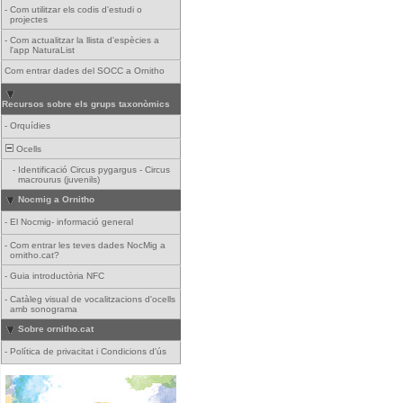
-
Com utilitzar els codis d'estudi o
projectes
-
Com actualitzar la llista d'espècies a
l'app NaturaList
Com entrar dades del SOCC a Ornitho
Recursos sobre els grups taxonòmics
-
Orquídies
Ocells
-
Identificació Circus pygargus - Circus
macrourus (juvenils)
Nocmig a Ornitho
-
El Nocmig- informació general
-
Com entrar les teves dades NocMig a
ornitho.cat?
-
Guia introductòria NFC
-
Catàleg visual de vocalitzacions d'ocells
amb sonograma
Sobre ornitho.cat
-
Política de privacitat i Condicions d'ús