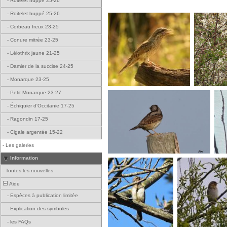
-
Roitelet huppé 25-26
-
Roitelet huppé 25-26
-
Corbeau freux 23-25
-
Conure mitrée 23-25
-
Léiothrix jaune 21-25
-
Damier de la succise 24-25
-
Monarque 23-25
-
Petit Monarque 23-27
-
Échiquier d'Occitanie 17-25
-
Ragondin 17-25
-
Cigale argentée 15-22
-
Les galeries
Information
-
Toutes les nouvelles
Aide
-
Espèces à publication limitée
-
Explication des symboles
-
les FAQs