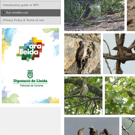
-
Introductory guide to NFC
Sur ornitho.cat
-
Privacy Policy & Terms of use