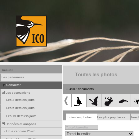
Accueil
Toutes les photos
Les partenaires
Consulter
304907 documents
Les observations
-
Les 2 derniers jours
-
Les 5 derniers jours
-
Les 15 derniers jours
Toutes les photos
Les plus populaires
Tous 
Données et analyses
-
Grue cendrée 25-26