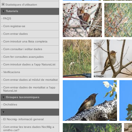
Statistiques d'utilisation
Tutoriels
-
FAQS
-
Com registrar-se
-
Com entrar dades
-
Com introduir una llista completa
-
Com consultar i editar dades
-
Com fer consultes avançades
-
Com introduir dades a l'app NaturaList
-
Verificacions
-
Com entrar dades al mòdul de mortalitat
-
Com entrar dades de mortalitat a l'app
NaturaList
Groupes taxonomiques
-
Orchidées
-
El Nocmig- informació general
-
Com entrar les teves dades NocMig a
ornitho.cat?