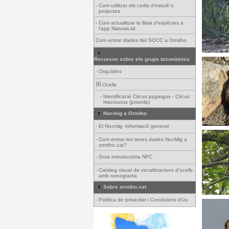
-
Com utilitzar els codis d'estudi o
projectes
-
Com actualitzar la llista d'espècies a
l'app NaturaList
Com entrar dades del SOCC a Ornitho
Recursos sobre els grups taxonòmics
-
Orquídies
Ocells
-
Identificació Circus pygargus - Circus
macrourus (juvenils)
Nocmig a Ornitho
-
El Nocmig- informació general
-
Com entrar les teves dades NocMig a
ornitho.cat?
-
Guia introductòria NFC
-
Catàleg visual de vocalitzacions d'ocells
amb sonograma
Sobre ornitho.cat
-
Política de privacitat i Condicions d'ús