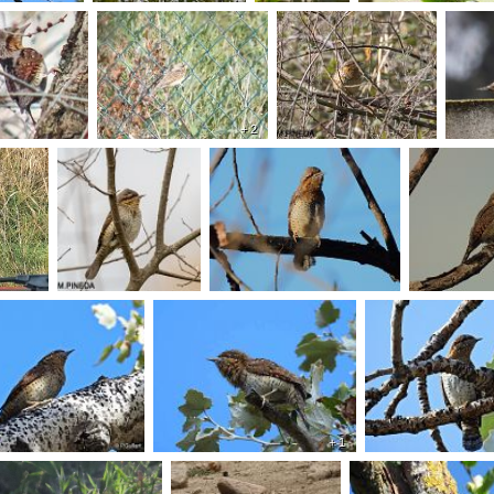
+ 2
+ 1