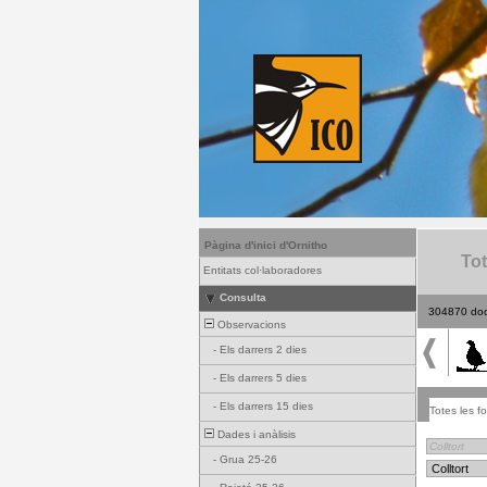
Pàgina d'inici d'Ornitho
Tot
Entitats col·laboradores
Consulta
304870 do
Observacions
-
Els darrers 2 dies
-
Els darrers 5 dies
-
Els darrers 15 dies
Totes les fo
Dades i anàlisis
-
Grua 25-26