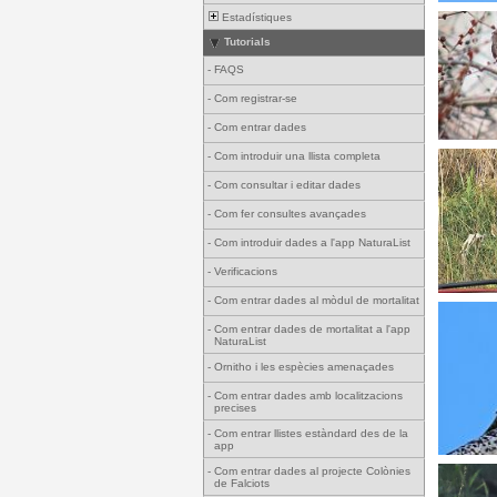
Estadístiques
Tutorials
-
FAQS
-
Com registrar-se
-
Com entrar dades
-
Com introduir una llista completa
-
Com consultar i editar dades
-
Com fer consultes avançades
-
Com introduir dades a l'app NaturaList
-
Verificacions
-
Com entrar dades al mòdul de mortalitat
-
Com entrar dades de mortalitat a l'app
NaturaList
-
Ornitho i les espècies amenaçades
-
Com entrar dades amb localitzacions
precises
-
Com entrar llistes estàndard des de la
app
-
Com entrar dades al projecte Colònies
de Falciots