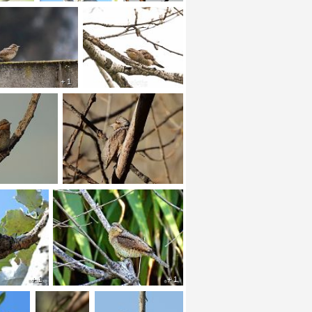
+ 1
+ 1
+ 1