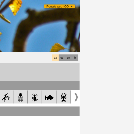
Portals web ICO
ca
es
en
fr