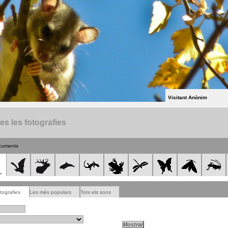
Visitant Anònim
es les fotografies
cuments
tografies
Les més populars
Tots els sons