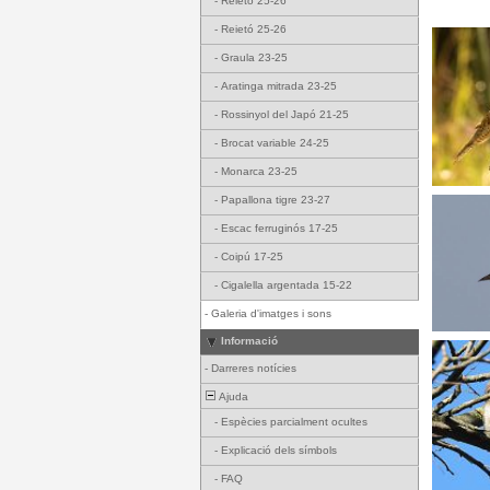
-
Reietó 25-26
-
Reietó 25-26
-
Graula 23-25
-
Aratinga mitrada 23-25
-
Rossinyol del Japó 21-25
-
Brocat variable 24-25
-
Monarca 23-25
-
Papallona tigre 23-27
-
Escac ferruginós 17-25
-
Coipú 17-25
-
Cigalella argentada 15-22
-
Galeria d'imatges i sons
Informació
-
Darreres notícies
Ajuda
-
Espècies parcialment ocultes
-
Explicació dels símbols
-
FAQ