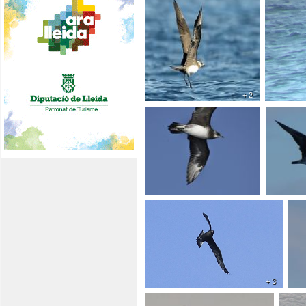
+ 2
+ 3