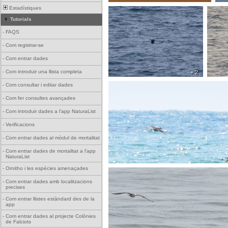
Estadístiques
Tutorials
-
FAQS
-
Com registrar-se
-
Com entrar dades
-
Com introduir una llista completa
+ 2
-
Com consultar i editar dades
-
Com fer consultes avançades
-
Com introduir dades a l'app NaturaList
-
Verificacions
-
Com entrar dades al mòdul de mortalitat
-
Com entrar dades de mortalitat a l'app
NaturaList
+ 3
-
Ornitho i les espècies amenaçades
-
Com entrar dades amb localitzacions
precises
-
Com entrar llistes estàndard des de la
app
-
Com entrar dades al projecte Colònies
de Falciots