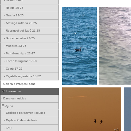
-
Reietó 25-26
-
Reietó 25-26
-
Graula 23-25
-
Aratinga mitrada 23-25
-
Rossinyol del Japó 21-25
-
Brocat variable 24-25
-
Monarca 23-25
-
Papallona tigre 23-27
-
Escac ferruginós 17-25
-
Coipú 17-25
-
Cigalella argentada 15-22
-
Galeria d'imatges i sons
Informació
-
Darreres notícies
Ajuda
-
Espècies parcialment ocultes
-
Explicació dels símbols
-
FAQ
+ 4