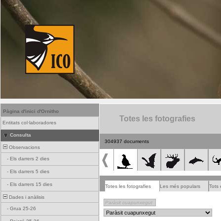
Pàgina d'inici d'Ornitho
Totes les fotografies
Entitats col·laboradores
Consulta
304937 documents
Observacions
-
Els darrers 2 dies
-
Els darrers 5 dies
-
Els darrers 15 dies
Totes les fotografies
Les més populars
Tots 
Dades i anàlisis
-
Grua 25-26