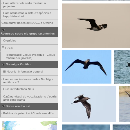
-
Com utilitzar els codis d'estudi o
projectes
-
Com actualitzar la llista d'espècies a
l'app NaturaList
Com entrar dades del SOCC a Ornitho
Recursos sobre els grups taxonòmics
-
Orquídies
Ocells
-
Identificació Circus pygargus - Circus
macrourus (juvenils)
Nocmig a Ornitho
-
El Nocmig- informació general
-
Com entrar les teves dades NocMig a
ornitho.cat?
-
Guia introductòria NFC
-
Catàleg visual de vocalitzacions d'ocells
amb sonograma
Sobre ornitho.cat
-
Política de privacitat i Condicions d'ús