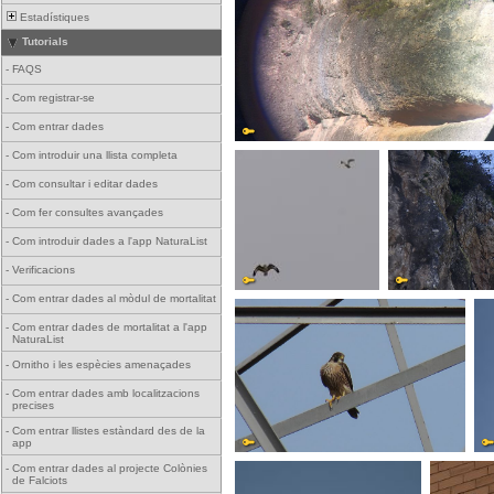
Estadístiques
Tutorials
-
FAQS
-
Com registrar-se
-
Com entrar dades
-
Com introduir una llista completa
-
Com consultar i editar dades
-
Com fer consultes avançades
-
Com introduir dades a l'app NaturaList
-
Verificacions
-
Com entrar dades al mòdul de mortalitat
-
Com entrar dades de mortalitat a l'app
NaturaList
-
Ornitho i les espècies amenaçades
-
Com entrar dades amb localitzacions
precises
-
Com entrar llistes estàndard des de la
app
-
Com entrar dades al projecte Colònies
de Falciots