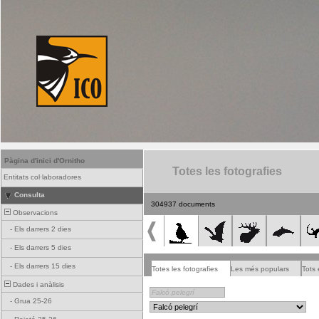
Pàgina d'inici d'Ornitho
Totes les fotografies
Entitats col·laboradores
Consulta
304937 documents
Observacions
-
Els darrers 2 dies
-
Els darrers 5 dies
-
Els darrers 15 dies
Totes les fotografies
Les més populars
Tots 
Dades i anàlisis
-
Grua 25-26