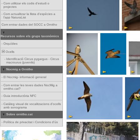
-
Com utilitzar els codis d'estudi o
projectes
-
Com actualitzar la llista d'espècies a
l'app NaturaList
Com entrar dades del SOCC a Ornitho
Recursos sobre els grups taxonòmics
-
Orquídies
Ocells
-
Identificació Circus pygargus - Circus
macrourus (juvenils)
Nocmig a Ornitho
-
El Nocmig- informació general
-
Com entrar les teves dades NocMig a
ornitho.cat?
-
Guia introductòria NFC
-
Catàleg visual de vocalitzacions d'ocells
amb sonograma
Sobre ornitho.cat
-
Política de privacitat i Condicions d'ús