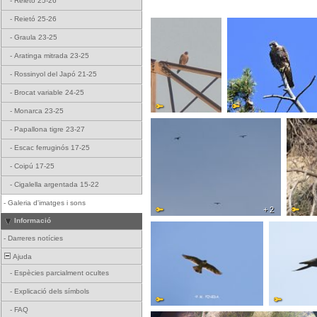
-
Reietó 25-26
-
Reietó 25-26
-
Graula 23-25
-
Aratinga mitrada 23-25
-
Rossinyol del Japó 21-25
-
Brocat variable 24-25
-
Monarca 23-25
-
Papallona tigre 23-27
-
Escac ferruginós 17-25
-
Coipú 17-25
-
Cigalella argentada 15-22
-
Galeria d'imatges i sons
+ 2
Informació
-
Darreres notícies
Ajuda
-
Espècies parcialment ocultes
-
Explicació dels símbols
-
FAQ