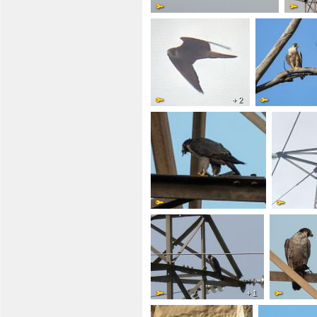
+ 2
+ 1