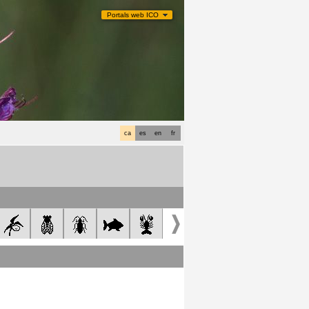
Portals web ICO
ca
es
en
fr