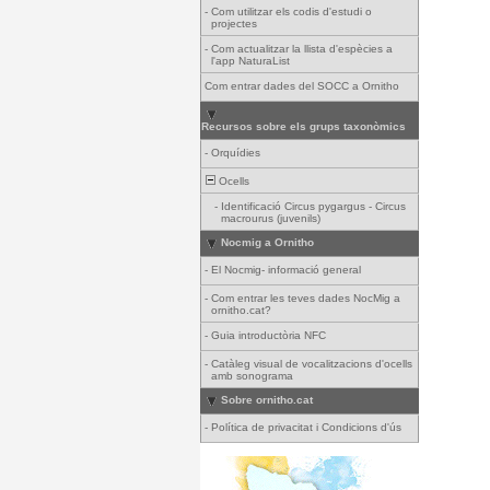
-
Com utilitzar els codis d'estudi o
projectes
-
Com actualitzar la llista d'espècies a
l'app NaturaList
Com entrar dades del SOCC a Ornitho
Recursos sobre els grups taxonòmics
-
Orquídies
Ocells
-
Identificació Circus pygargus - Circus
macrourus (juvenils)
Nocmig a Ornitho
-
El Nocmig- informació general
-
Com entrar les teves dades NocMig a
ornitho.cat?
-
Guia introductòria NFC
-
Catàleg visual de vocalitzacions d'ocells
amb sonograma
Sobre ornitho.cat
-
Política de privacitat i Condicions d'ús