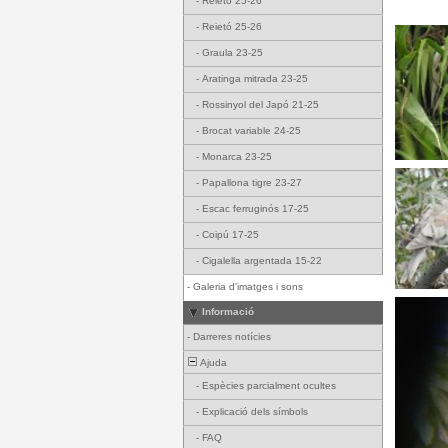
-
Reietó 25-26
-
Reietó 25-26
-
Graula 23-25
-
Aratinga mitrada 23-25
-
Rossinyol del Japó 21-25
-
Brocat variable 24-25
-
Monarca 23-25
-
Papallona tigre 23-27
-
Escac ferruginós 17-25
-
Coipú 17-25
-
Cigalella argentada 15-22
-
Galeria d'imatges i sons
Informació
-
Darreres notícies
Ajuda
-
Espècies parcialment ocultes
-
Explicació dels símbols
-
FAQ