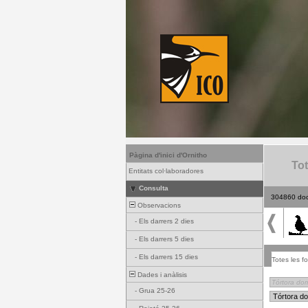
Pàgina d'inici d'Ornitho
Tot
Entitats col·laboradores
Consulta
304860 do
Observacions
-
Els darrers 2 dies
-
Els darrers 5 dies
-
Els darrers 15 dies
Totes les fo
Dades i anàlisis
-
Grua 25-26