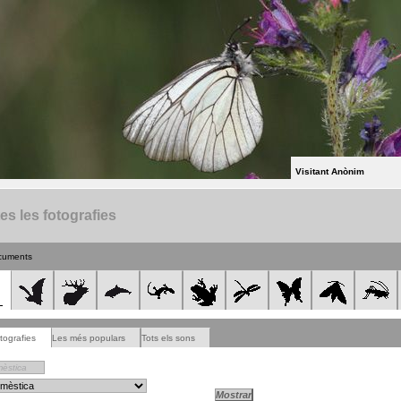
Visitant Anònim
es les fotografies
cuments
tografies
Les més populars
Tots els sons