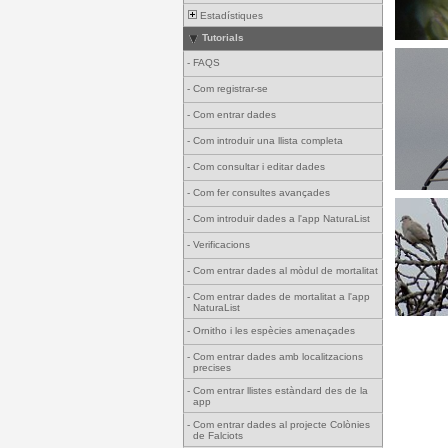
Estadístiques
Tutorials
-
FAQS
-
Com registrar-se
-
Com entrar dades
-
Com introduir una llista completa
-
Com consultar i editar dades
-
Com fer consultes avançades
-
Com introduir dades a l'app NaturaList
-
Verificacions
-
Com entrar dades al mòdul de mortalitat
-
Com entrar dades de mortalitat a l'app
NaturaList
-
Ornitho i les espècies amenaçades
-
Com entrar dades amb localitzacions
precises
-
Com entrar llistes estàndard des de la
app
-
Com entrar dades al projecte Colònies
de Falciots