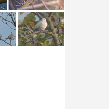
+ 2
+ 2
+ 1