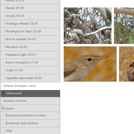
-
Reietó 25-26
-
Reietó 25-26
-
Graula 23-25
-
Aratinga mitrada 23-25
-
Rossinyol del Japó 21-25
-
Brocat variable 24-25
+ 3
-
Monarca 23-25
-
Papallona tigre 23-27
-
Escac ferruginós 17-25
-
Coipú 17-25
-
Cigalella argentada 15-22
+ 1
-
Galeria d'imatges i sons
Informació
-
Darreres notícies
Ajuda
-
Espècies parcialment ocultes
-
Explicació dels símbols
-
FAQ