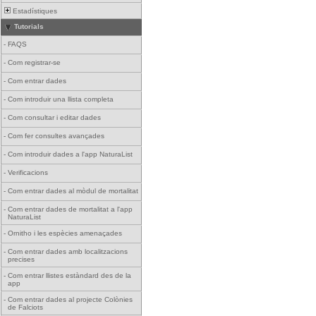
Estadístiques
Tutorials
-
FAQS
-
Com registrar-se
-
Com entrar dades
-
Com introduir una llista completa
-
Com consultar i editar dades
-
Com fer consultes avançades
-
Com introduir dades a l'app NaturaList
-
Verificacions
-
Com entrar dades al mòdul de mortalitat
-
Com entrar dades de mortalitat a l'app
NaturaList
-
Ornitho i les espècies amenaçades
-
Com entrar dades amb localitzacions
precises
-
Com entrar llistes estàndard des de la
app
-
Com entrar dades al projecte Colònies
de Falciots