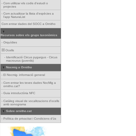
-
Com utilitzar els codis d'estudi o
projectes
-
Com actualitzar la llista d'espècies a
l'app NaturaList
Com entrar dades del SOCC a Ornitho
Recursos sobre els grups taxonòmics
-
Orquídies
Ocells
-
Identificació Circus pygargus - Circus
macrourus (juvenils)
Nocmig a Ornitho
-
El Nocmig- informació general
-
Com entrar les teves dades NocMig a
ornitho.cat?
-
Guia introductòria NFC
-
Catàleg visual de vocalitzacions d'ocells
amb sonograma
Sobre ornitho.cat
-
Política de privacitat i Condicions d'ús