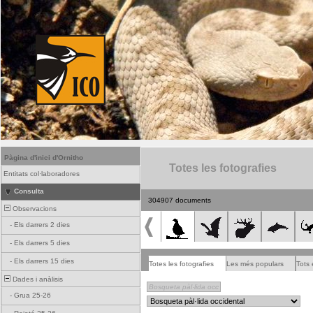
Pàgina d'inici d'Ornitho
Totes les fotografies
Entitats col·laboradores
Consulta
304907 documents
Observacions
-
Els darrers 2 dies
-
Els darrers 5 dies
-
Els darrers 15 dies
Totes les fotografies
Les més populars
Tots 
Dades i anàlisis
-
Grua 25-26