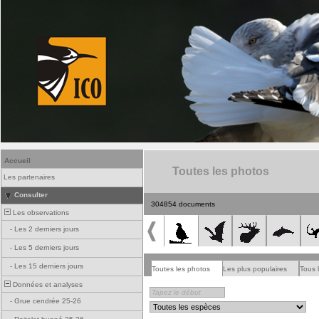
Accueil
Toutes les photos
Les partenaires
Consulter
304854 documents
Les observations
-
Les 2 derniers jours
-
Les 5 derniers jours
-
Les 15 derniers jours
Toutes les photos
Les plus populaires
Tous 
Données et analyses
-
Grue cendrée 25-26