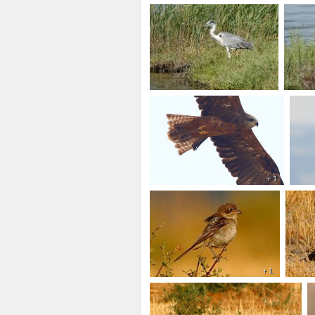
+ 1
+ 1