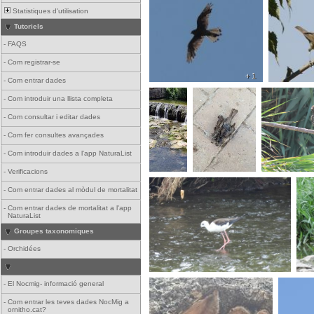
Statistiques d'utilisation
Tutoriels
-
FAQS
-
Com registrar-se
+ 1
-
Com entrar dades
-
Com introduir una llista completa
-
Com consultar i editar dades
-
Com fer consultes avançades
-
Com introduir dades a l'app NaturaList
-
Verificacions
-
Com entrar dades al mòdul de mortalitat
-
Com entrar dades de mortalitat a l'app
NaturaList
Groupes taxonomiques
-
Orchidées
-
El Nocmig- informació general
-
Com entrar les teves dades NocMig a
ornitho.cat?