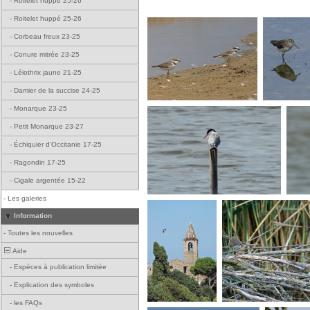
-
Roitelet huppé 25-26
-
Roitelet huppé 25-26
-
Corbeau freux 23-25
-
Conure mitrée 23-25
-
Léiothrix jaune 21-25
-
Damier de la succise 24-25
-
Monarque 23-25
-
Petit Monarque 23-27
-
Échiquier d'Occitanie 17-25
-
Ragondin 17-25
-
Cigale argentée 15-22
-
Les galeries
Information
-
Toutes les nouvelles
Aide
-
Espèces à publication limitée
-
Explication des symboles
-
les FAQs