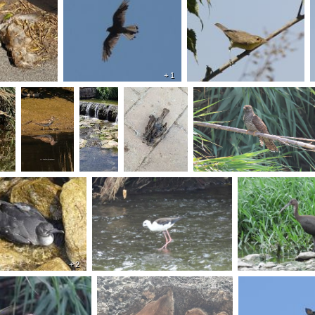
+ 1
+ 2