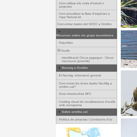
-
Com utilitzar els codis d'estudi o
projectes
-
Com actualitzar la llista d'espècies a
l'app NaturaList
Com entrar dades del SOCC a Ornitho
Recursos sobre els grups taxonòmics
-
Orquídies
Ocells
-
Identificació Circus pygargus - Circus
macrourus (juvenils)
Nocmig a Ornitho
-
El Nocmig- informació general
-
Com entrar les teves dades NocMig a
ornitho.cat?
-
Guia introductòria NFC
-
Catàleg visual de vocalitzacions d'ocells
amb sonograma
Sobre ornitho.cat
-
Política de privacitat i Condicions d'ús