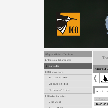
Pàgina d'inici d'Ornitho
Tot
Entitats col·laboradores
Consulta
304860 do
Observacions
-
Els darrers 2 dies
-
Els darrers 5 dies
-
Els darrers 15 dies
Totes les fo
Dades i anàlisis
-
Grua 25-26