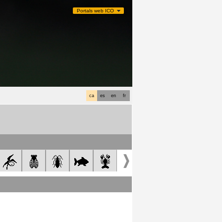
Portals web ICO
ca
es
en
fr