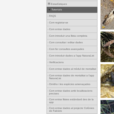
Estadístiques
Tutorials
-
FAQS
-
Com registrar-se
-
Com entrar dades
-
Com introduir una llista completa
-
Com consultar i editar dades
-
Com fer consultes avançades
-
Com introduir dades a l'app NaturaList
-
Verificacions
-
Com entrar dades al mòdul de mortalitat
-
Com entrar dades de mortalitat a l'app
NaturaList
-
Ornitho i les espècies amenaçades
-
Com entrar dades amb localitzacions
precises
-
Com entrar llistes estàndard des de la
app
-
Com entrar dades al projecte Colònies
de Falciots