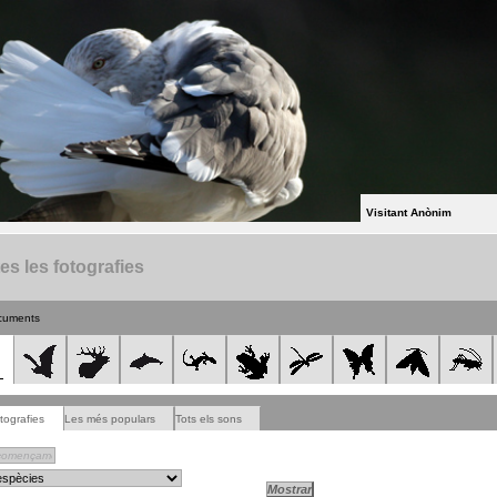
Visitant Anònim
es les fotografies
cuments
tografies
Les més populars
Tots els sons