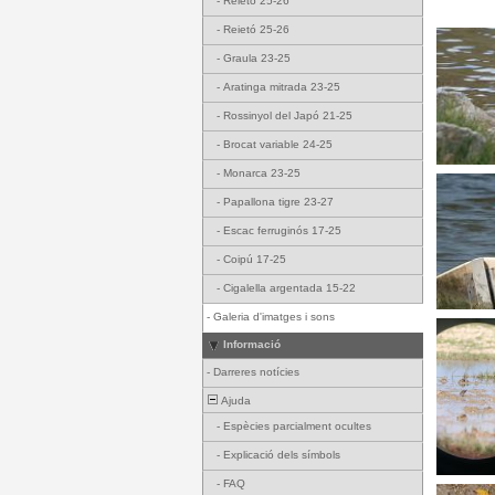
-
Reietó 25-26
-
Reietó 25-26
-
Graula 23-25
-
Aratinga mitrada 23-25
-
Rossinyol del Japó 21-25
-
Brocat variable 24-25
-
Monarca 23-25
-
Papallona tigre 23-27
-
Escac ferruginós 17-25
-
Coipú 17-25
-
Cigalella argentada 15-22
-
Galeria d'imatges i sons
Informació
-
Darreres notícies
Ajuda
-
Espècies parcialment ocultes
-
Explicació dels símbols
-
FAQ