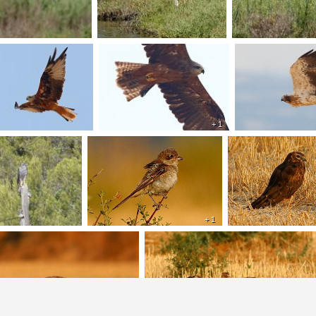
+ 1
+ 1