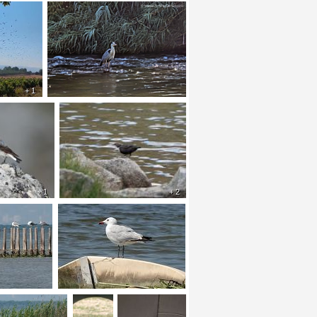
+ 1
+ 1
+ 2