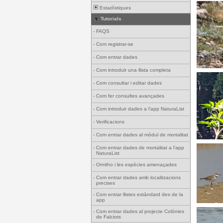
Estadístiques
Tutorials
-
FAQS
-
Com registrar-se
-
Com entrar dades
-
Com introduir una llista completa
-
Com consultar i editar dades
-
Com fer consultes avançades
-
Com introduir dades a l'app NaturaList
-
Verificacions
-
Com entrar dades al mòdul de mortalitat
-
Com entrar dades de mortalitat a l'app
NaturaList
-
Ornitho i les espècies amenaçades
-
Com entrar dades amb localitzacions
precises
-
Com entrar llistes estàndard des de la
app
-
Com entrar dades al projecte Colònies
de Falciots