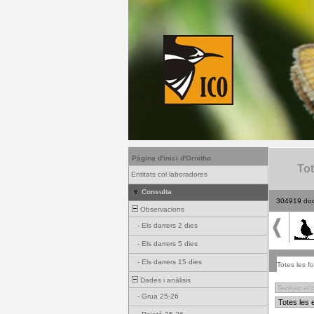
Pàgina d'inici d'Ornitho
Tot
Entitats col·laboradores
Consulta
304919 do
Observacions
-
Els darrers 2 dies
-
Els darrers 5 dies
-
Els darrers 15 dies
Totes les fo
Dades i anàlisis
-
Grua 25-26