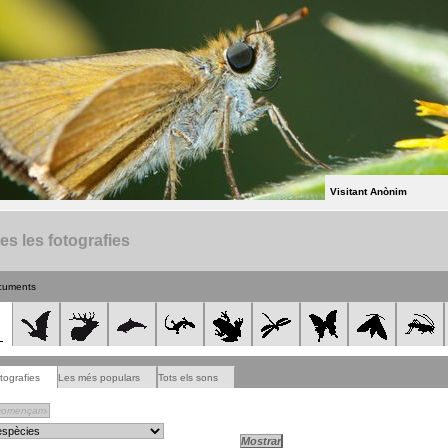
Visitant Anònim
es les fotografies
cuments
tografies
Les més populars
Tots els sons