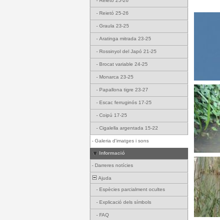
-
Reietó 25-26
-
Reietó 25-26
-
Graula 23-25
-
Aratinga mitrada 23-25
-
Rossinyol del Japó 21-25
-
Brocat variable 24-25
-
Monarca 23-25
-
Papallona tigre 23-27
-
Escac ferruginós 17-25
-
Coipú 17-25
-
Cigalella argentada 15-22
-
Galeria d'imatges i sons
Informació
-
Darreres notícies
Ajuda
-
Espècies parcialment ocultes
-
Explicació dels símbols
-
FAQ