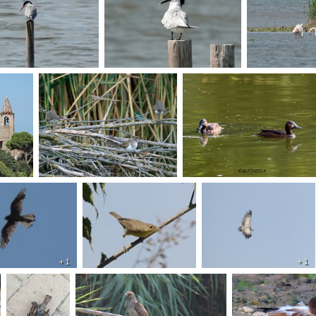
+ 1
+ 1