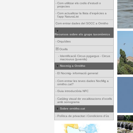
-
Com utilitzar els codis d'estudi o
projectes
-
Com actualitzar la llista d'espècies a
l'app NaturaList
Com entrar dades del SOCC a Ornitho
Recursos sobre els grups taxonòmics
-
Orquídies
Ocells
-
Identificació Circus pygargus - Circus
macrourus (juvenils)
Nocmig a Ornitho
-
El Nocmig- informació general
-
Com entrar les teves dades NocMig a
ornitho.cat?
-
Guia introductòria NFC
-
Catàleg visual de vocalitzacions d'ocells
amb sonograma
Sobre ornitho.cat
-
Política de privacitat i Condicions d'ús