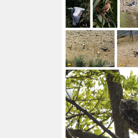
+ 1
+ 3