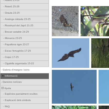
-
Reietó 25-26
-
Reietó 25-26
-
Graula 23-25
-
Aratinga mitrada 23-25
-
Rossinyol del Japó 21-25
-
Brocat variable 24-25
-
Monarca 23-25
-
Papallona tigre 23-27
-
Escac ferruginós 17-25
-
Coipú 17-25
-
Cigalella argentada 15-22
-
Galeria d'imatges i sons
Informació
-
Darreres notícies
Ajuda
-
Espècies parcialment ocultes
-
Explicació dels símbols
-
FAQ