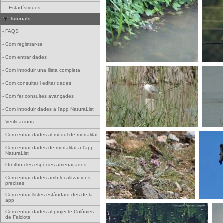
Estadístiques
Tutorials
-
FAQS
-
Com registrar-se
-
Com entrar dades
-
Com introduir una llista completa
-
Com consultar i editar dades
-
Com fer consultes avançades
-
Com introduir dades a l'app NaturaList
-
Verificacions
-
Com entrar dades al mòdul de mortalitat
-
Com entrar dades de mortalitat a l'app
NaturaList
-
Ornitho i les espècies amenaçades
-
Com entrar dades amb localitzacions
precises
-
Com entrar llistes estàndard des de la
app
-
Com entrar dades al projecte Colònies
de Falciots