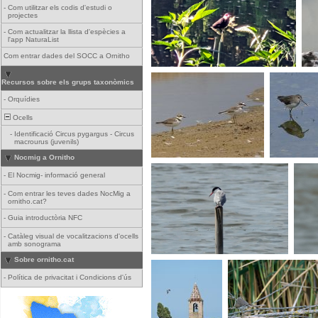
-
Com utilitzar els codis d'estudi o
projectes
-
Com actualitzar la llista d'espècies a
l'app NaturaList
Com entrar dades del SOCC a Ornitho
Recursos sobre els grups taxonòmics
-
Orquídies
Ocells
-
Identificació Circus pygargus - Circus
macrourus (juvenils)
Nocmig a Ornitho
-
El Nocmig- informació general
-
Com entrar les teves dades NocMig a
ornitho.cat?
-
Guia introductòria NFC
-
Catàleg visual de vocalitzacions d'ocells
amb sonograma
Sobre ornitho.cat
-
Política de privacitat i Condicions d'ús