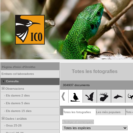
Pàgina d'inici d'Ornitho
Totes les fotografies
Entitats col·laboradores
Consulta
304937 documents
Observacions
-
Els darrers 2 dies
-
Els darrers 5 dies
-
Els darrers 15 dies
Totes les fotografies
Les més populars
Tots 
Dades i anàlisis
-
Grua 25-26