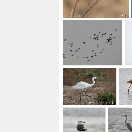
+ 1
+ 1