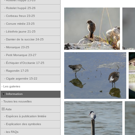
-
Roitelet huppé 25-26
-
Roitelet huppé 25-26
-
Corbeau freux 23-25
-
Conure mitrée 23-25
-
Léiothrix jaune 21-25
-
Damier de la succise 24-25
-
Monarque 23-25
-
Petit Monarque 23-27
-
Échiquier d'Occitanie 17-25
-
Ragondin 17-25
-
Cigale argentée 15-22
-
Les galeries
Information
-
Toutes les nouvelles
Aide
-
Espèces à publication limitée
-
Explication des symboles
-
les FAQs