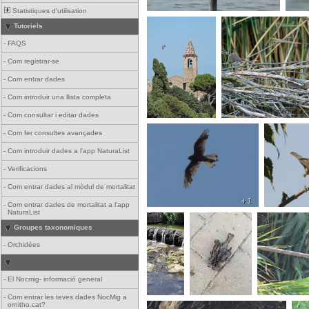
Statistiques d'utilisation
Tutoriels
-
FAQS
-
Com registrar-se
-
Com entrar dades
-
Com introduir una llista completa
-
Com consultar i editar dades
-
Com fer consultes avançades
-
Com introduir dades a l'app NaturaList
-
Verificacions
-
Com entrar dades al mòdul de mortalitat
+ 1
-
Com entrar dades de mortalitat a l'app
NaturaList
Groupes taxonomiques
-
Orchidées
-
El Nocmig- informació general
-
Com entrar les teves dades NocMig a
ornitho.cat?