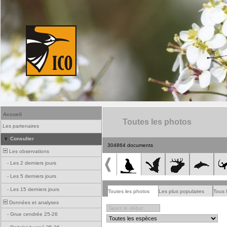
Accueil
Toutes les photos
Les partenaires
Consulter
304864 documents
Les observations
-
Les 2 derniers jours
-
Les 5 derniers jours
-
Les 15 derniers jours
Toutes les photos
Les plus populaires
Tous 
Données et analyses
-
Grue cendrée 25-26