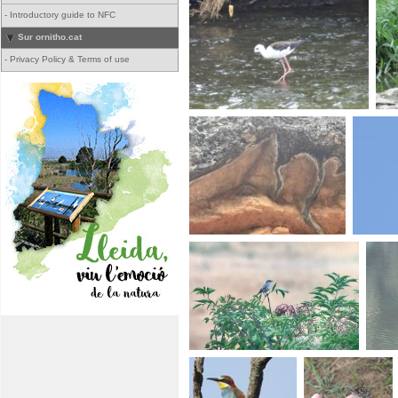
-
Introductory guide to NFC
Sur ornitho.cat
-
Privacy Policy & Terms of use