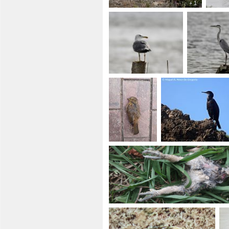
+ 1
+