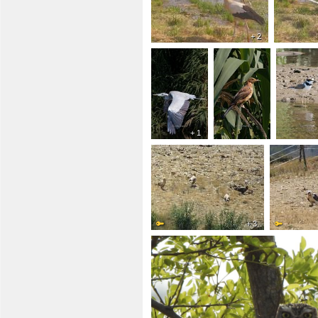
+ 2
+ 1
+ 3