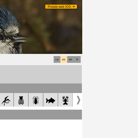
Portals web ICO
ca
es
en
fr