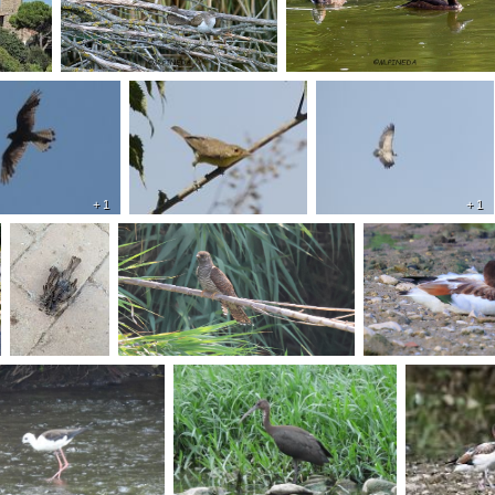
+ 1
+ 1