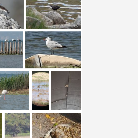
+ 1
+ 2