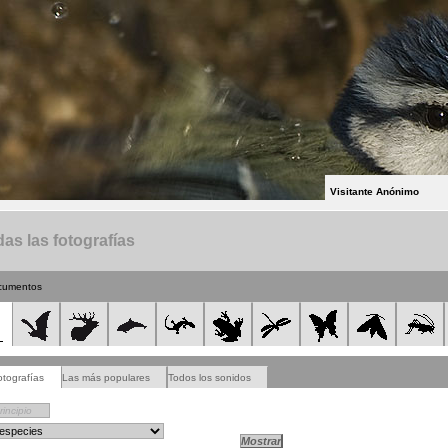
Visitante Anónimo
as las fotografías
cumentos
otografías
Las más populares
Todos los sonidos