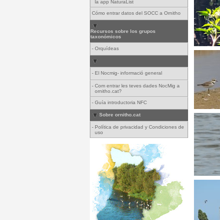
la app NaturaList
Cómo entrar datos del SOCC a Ornitho
Recursos sobre los grupos
taxonómicos
-
Orquídeas
-
El Nocmig- informació general
-
Com entrar les teves dades NocMig a
ornitho.cat?
-
Guía introductoria NFC
Sobre ornitho.cat
-
Política de privacidad y Condiciones de
uso