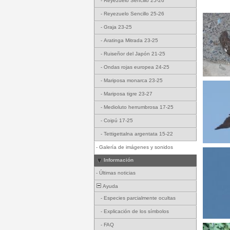
-
Reyezuelo Sencillo 25-26
-
Reyezuelo Sencillo 25-26
-
Graja 23-25
-
Aratinga Mitrada 23-25
-
Ruiseñor del Japón 21-25
-
Ondas rojas europea 24-25
-
Mariposa monarca 23-25
-
Mariposa tigre 23-27
-
Medioluto herrumbrosa 17-25
-
Coipú 17-25
-
Tettigettalna argentata 15-22
-
Galería de imágenes y sonidos
Información
-
Últimas noticias
Ayuda
-
Especies parcialmente ocultas
-
Explicación de los símbolos
-
FAQ