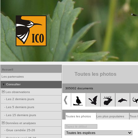
Accueil
Toutes les photos
Les partenaires
Consulter
305002 documents
Les observations
-
Les 2 derniers jours
-
Les 5 derniers jours
-
Les 15 derniers jours
Toutes les photos
Les plus populaires
Tous 
Données et analyses
-
Grue cendrée 25-26