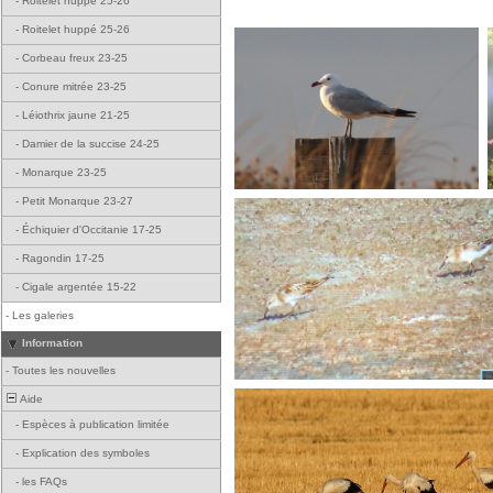
-
Roitelet huppé 25-26
-
Roitelet huppé 25-26
-
Corbeau freux 23-25
-
Conure mitrée 23-25
-
Léiothrix jaune 21-25
-
Damier de la succise 24-25
-
Monarque 23-25
-
Petit Monarque 23-27
-
Échiquier d'Occitanie 17-25
-
Ragondin 17-25
-
Cigale argentée 15-22
-
Les galeries
Information
-
Toutes les nouvelles
Aide
-
Espèces à publication limitée
-
Explication des symboles
-
les FAQs