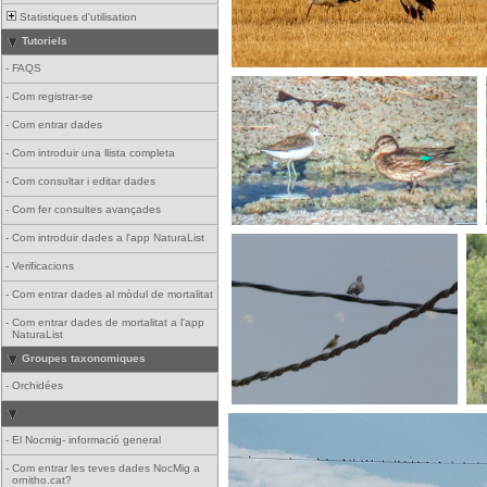
Statistiques d'utilisation
Tutoriels
-
FAQS
-
Com registrar-se
-
Com entrar dades
-
Com introduir una llista completa
-
Com consultar i editar dades
-
Com fer consultes avançades
-
Com introduir dades a l'app NaturaList
-
Verificacions
-
Com entrar dades al mòdul de mortalitat
-
Com entrar dades de mortalitat a l'app
NaturaList
Groupes taxonomiques
-
Orchidées
-
El Nocmig- informació general
-
Com entrar les teves dades NocMig a
ornitho.cat?