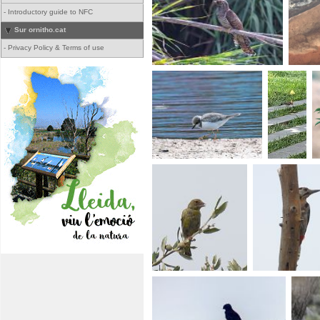
-
Introductory guide to NFC
Sur ornitho.cat
-
Privacy Policy & Terms of use