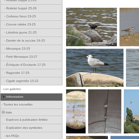
-
Roitelet huppé 25-26
-
Roitelet huppé 25-26
-
Corbeau freux 23-25
-
Conure mitrée 23-25
-
Léiothrix jaune 21-25
-
Damier de la succise 24-25
+ 2
-
Monarque 23-25
-
Petit Monarque 23-27
-
Échiquier d'Occitanie 17-25
-
Ragondin 17-25
-
Cigale argentée 15-22
-
Les galeries
Information
-
Toutes les nouvelles
Aide
-
Espèces à publication limitée
-
Explication des symboles
-
les FAQs