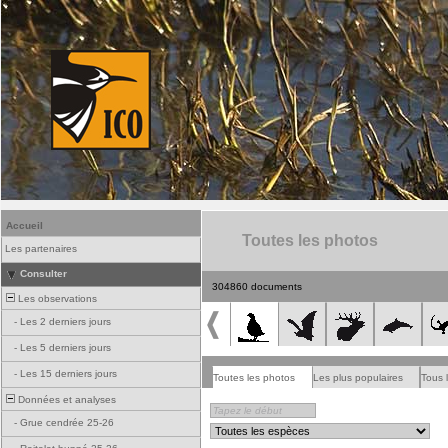
Accueil
Toutes les photos
Les partenaires
Consulter
304860 documents
Les observations
-
Les 2 derniers jours
-
Les 5 derniers jours
-
Les 15 derniers jours
Toutes les photos
Les plus populaires
Tous 
Données et analyses
-
Grue cendrée 25-26