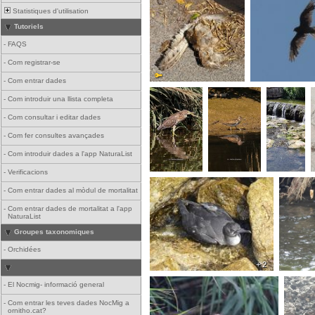
Statistiques d'utilisation
Tutoriels
-
FAQS
-
Com registrar-se
-
Com entrar dades
-
Com introduir una llista completa
-
Com consultar i editar dades
-
Com fer consultes avançades
-
Com introduir dades a l'app NaturaList
-
Verificacions
-
Com entrar dades al mòdul de mortalitat
-
Com entrar dades de mortalitat a l'app
NaturaList
Groupes taxonomiques
-
Orchidées
+ 2
-
El Nocmig- informació general
-
Com entrar les teves dades NocMig a
ornitho.cat?