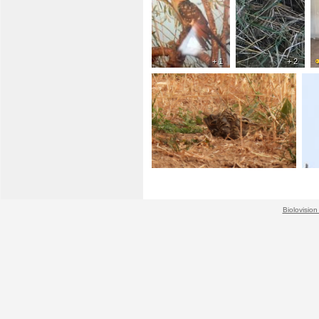
+ 1
+ 2
+ 2