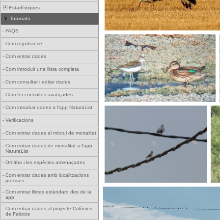
Estadístiques
Tutorials
-
FAQS
-
Com registrar-se
-
Com entrar dades
-
Com introduir una llista completa
-
Com consultar i editar dades
-
Com fer consultes avançades
-
Com introduir dades a l'app NaturaList
-
Verificacions
-
Com entrar dades al mòdul de mortalitat
-
Com entrar dades de mortalitat a l'app
NaturaList
-
Ornitho i les espècies amenaçades
-
Com entrar dades amb localitzacions
precises
-
Com entrar llistes estàndard des de la
app
-
Com entrar dades al projecte Colònies
de Falciots