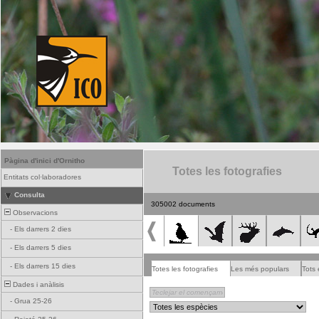
Pàgina d'inici d'Ornitho
Totes les fotografies
Entitats col·laboradores
Consulta
305002 documents
Observacions
-
Els darrers 2 dies
-
Els darrers 5 dies
-
Els darrers 15 dies
Totes les fotografies
Les més populars
Tots 
Dades i anàlisis
-
Grua 25-26