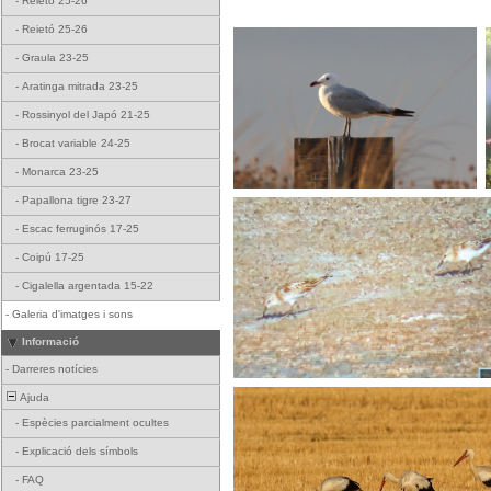
-
Reietó 25-26
-
Reietó 25-26
-
Graula 23-25
-
Aratinga mitrada 23-25
-
Rossinyol del Japó 21-25
-
Brocat variable 24-25
-
Monarca 23-25
-
Papallona tigre 23-27
-
Escac ferruginós 17-25
-
Coipú 17-25
-
Cigalella argentada 15-22
-
Galeria d'imatges i sons
Informació
-
Darreres notícies
Ajuda
-
Espècies parcialment ocultes
-
Explicació dels símbols
-
FAQ