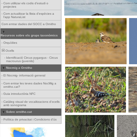
-
Com utilitzar els codis d'estudi o
projectes
-
Com actualitzar la llista d'espècies a
l'app NaturaList
Com entrar dades del SOCC a Ornitho
Recursos sobre els grups taxonòmics
-
Orquídies
Ocells
-
Identificació Circus pygargus - Circus
macrourus (juvenils)
Nocmig a Ornitho
-
El Nocmig- informació general
-
Com entrar les teves dades NocMig a
ornitho.cat?
-
Guia introductòria NFC
-
Catàleg visual de vocalitzacions d'ocells
amb sonograma
Sobre ornitho.cat
-
Política de privacitat i Condicions d'ús