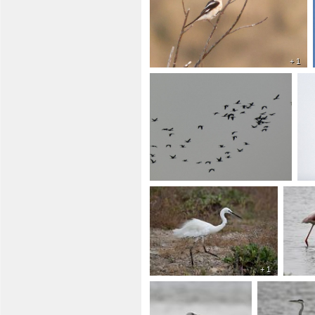
+ 1
+ 1