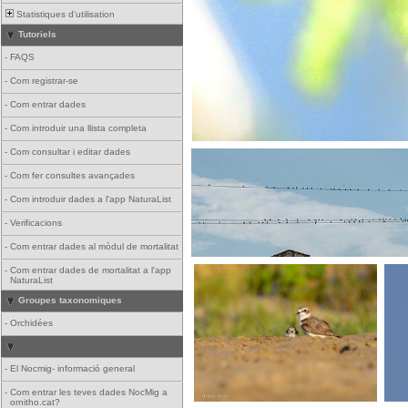
Statistiques d'utilisation
Tutoriels
-
FAQS
-
Com registrar-se
-
Com entrar dades
-
Com introduir una llista completa
-
Com consultar i editar dades
-
Com fer consultes avançades
-
Com introduir dades a l'app NaturaList
-
Verificacions
-
Com entrar dades al mòdul de mortalitat
-
Com entrar dades de mortalitat a l'app
NaturaList
Groupes taxonomiques
-
Orchidées
-
El Nocmig- informació general
-
Com entrar les teves dades NocMig a
ornitho.cat?