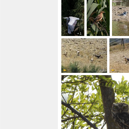
+ 1
+ 3