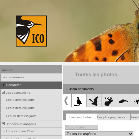
Accueil
Toutes les photos
Les partenaires
Consulter
304956 documents
Les observations
-
Les 2 derniers jours
-
Les 5 derniers jours
-
Les 15 derniers jours
Toutes les photos
Les plus populaires
Tous 
Données et analyses
-
Grue cendrée 25-26