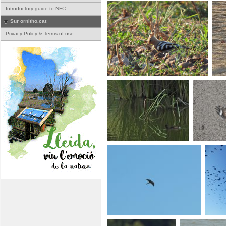
-
Introductory guide to NFC
Sur ornitho.cat
-
Privacy Policy & Terms of use