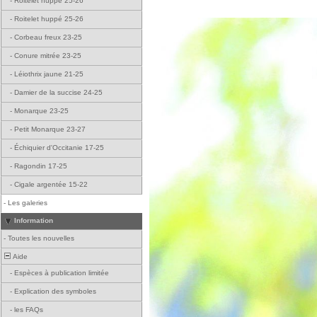
-
Roitelet huppé 25-26
-
Roitelet huppé 25-26
-
Corbeau freux 23-25
-
Conure mitrée 23-25
-
Léiothrix jaune 21-25
-
Damier de la succise 24-25
-
Monarque 23-25
-
Petit Monarque 23-27
-
Échiquier d'Occitanie 17-25
-
Ragondin 17-25
-
Cigale argentée 15-22
-
Les galeries
Information
-
Toutes les nouvelles
Aide
-
Espèces à publication limitée
-
Explication des symboles
-
les FAQs