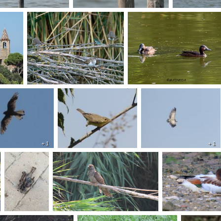
+ 1
+ 1