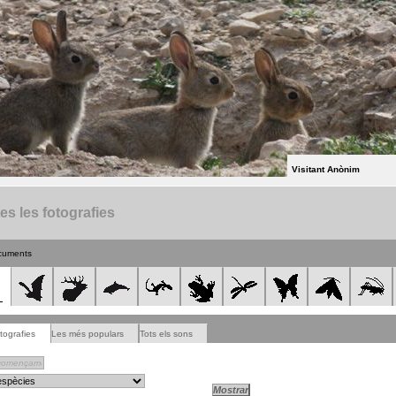
Visitant Anònim
es les fotografies
cuments
tografies
Les més populars
Tots els sons