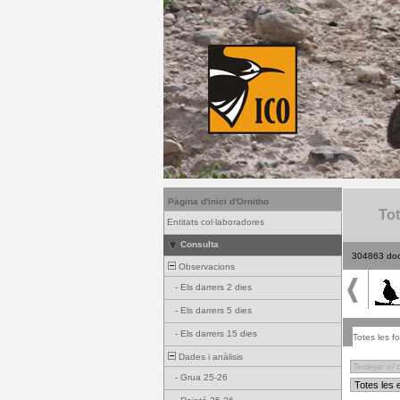
Pàgina d'inici d'Ornitho
Tot
Entitats col·laboradores
Consulta
304863 do
Observacions
-
Els darrers 2 dies
-
Els darrers 5 dies
-
Els darrers 15 dies
Totes les fo
Dades i anàlisis
-
Grua 25-26