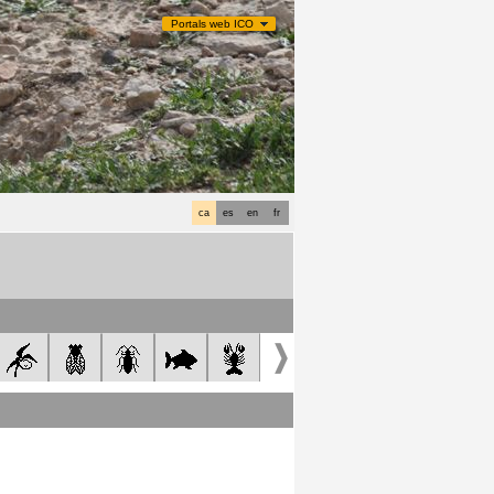
Portals web ICO
ca
es
en
fr