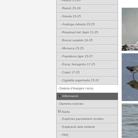
-
Reietó 25-26
-
Reietó 25-26
-
Graula 23-25
-
Aratinga mitrada 23-25
-
Rossinyol del Japó 21-25
-
Brocat variable 24-25
-
Monarca 23-25
-
Papallona tigre 23-27
-
Escac ferruginós 17-25
-
Coipú 17-25
-
Cigalella argentada 15-22
-
Galeria d'imatges i sons
Informació
-
Darreres notícies
Ajuda
-
Espècies parcialment ocultes
-
Explicació dels símbols
-
FAQ