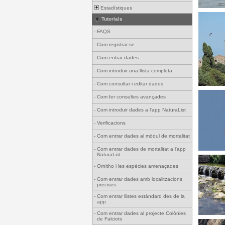
Estadístiques
Tutorials
-
FAQS
-
Com registrar-se
-
Com entrar dades
-
Com introduir una llista completa
-
Com consultar i editar dades
-
Com fer consultes avançades
-
Com introduir dades a l'app NaturaList
-
Verificacions
-
Com entrar dades al mòdul de mortalitat
-
Com entrar dades de mortalitat a l'app
NaturaList
-
Ornitho i les espècies amenaçades
-
Com entrar dades amb localitzacions
precises
-
Com entrar llistes estàndard des de la
app
-
Com entrar dades al projecte Colònies
de Falciots