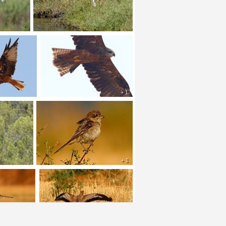
+ 1
+ 1