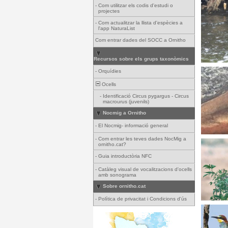
-
Com utilitzar els codis d'estudi o
projectes
-
Com actualitzar la llista d'espècies a
l'app NaturaList
Com entrar dades del SOCC a Ornitho
Recursos sobre els grups taxonòmics
-
Orquídies
Ocells
-
Identificació Circus pygargus - Circus
macrourus (juvenils)
Nocmig a Ornitho
-
El Nocmig- informació general
-
Com entrar les teves dades NocMig a
ornitho.cat?
-
Guia introductòria NFC
-
Catàleg visual de vocalitzacions d'ocells
amb sonograma
Sobre ornitho.cat
-
Política de privacitat i Condicions d'ús