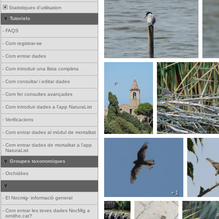
Statistiques d'utilisation
Tutoriels
-
FAQS
-
Com registrar-se
-
Com entrar dades
-
Com introduir una llista completa
-
Com consultar i editar dades
-
Com fer consultes avançades
-
Com introduir dades a l'app NaturaList
-
Verificacions
-
Com entrar dades al mòdul de mortalitat
-
Com entrar dades de mortalitat a l'app
NaturaList
Groupes taxonomiques
-
Orchidées
+ 1
-
El Nocmig- informació general
-
Com entrar les teves dades NocMig a
ornitho.cat?