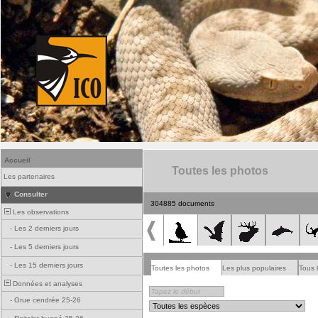
Accueil
Toutes les photos
Les partenaires
Consulter
304885 documents
Les observations
-
Les 2 derniers jours
-
Les 5 derniers jours
-
Les 15 derniers jours
Toutes les photos
Les plus populaires
Tous 
Données et analyses
-
Grue cendrée 25-26