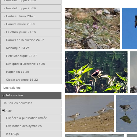
-
Roitelet huppé 25-26
-
Roitelet huppé 25-26
-
Corbeau freux 23-25
-
Conure mitrée 23-25
-
Léiothrix jaune 21-25
-
Damier de la succise 24-25
-
Monarque 23-25
-
Petit Monarque 23-27
-
Échiquier d'Occitanie 17-25
-
Ragondin 17-25
-
Cigale argentée 15-22
-
Les galeries
Information
-
Toutes les nouvelles
Aide
-
Espèces à publication limitée
-
Explication des symboles
-
les FAQs