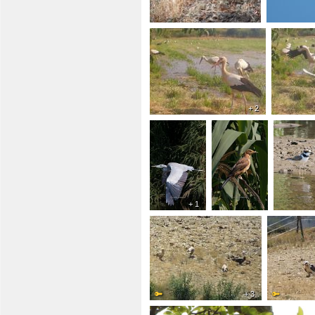
+ 2
+ 1
+ 3