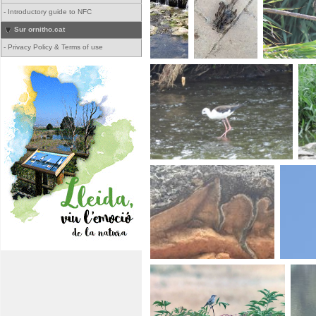
-
Introductory guide to NFC
Sur ornitho.cat
-
Privacy Policy & Terms of use