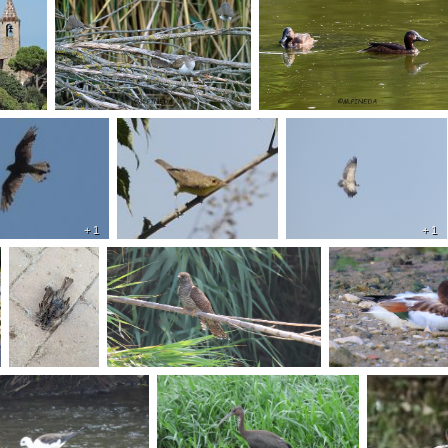
+ 1
+ 1