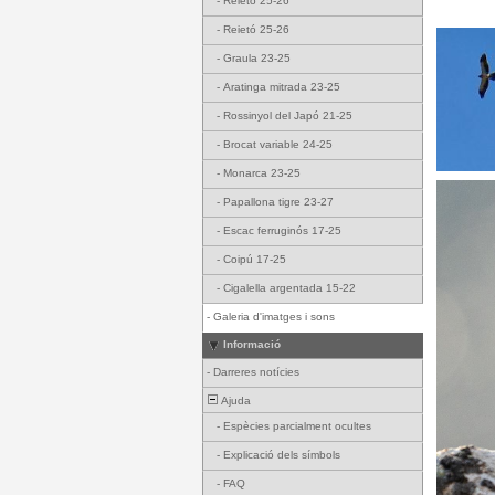
-
Reietó 25-26
-
Reietó 25-26
-
Graula 23-25
-
Aratinga mitrada 23-25
-
Rossinyol del Japó 21-25
-
Brocat variable 24-25
-
Monarca 23-25
-
Papallona tigre 23-27
-
Escac ferruginós 17-25
-
Coipú 17-25
-
Cigalella argentada 15-22
-
Galeria d'imatges i sons
Informació
-
Darreres notícies
Ajuda
-
Espècies parcialment ocultes
-
Explicació dels símbols
-
FAQ