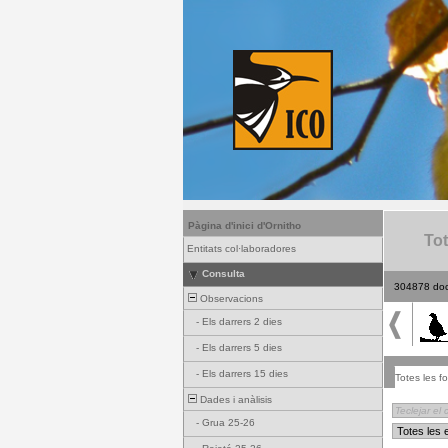
Pàgina d'inici d'Ornitho
Tot
Entitats col·laboradores
Consulta
304878 do
Observacions
-
Els darrers 2 dies
-
Els darrers 5 dies
-
Els darrers 15 dies
Totes les fo
Dades i anàlisis
-
Grua 25-26