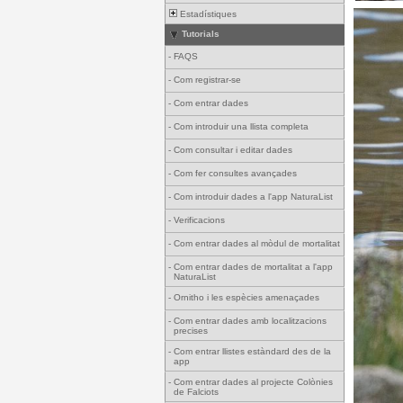
Estadístiques
Tutorials
-
FAQS
-
Com registrar-se
-
Com entrar dades
-
Com introduir una llista completa
-
Com consultar i editar dades
-
Com fer consultes avançades
-
Com introduir dades a l'app NaturaList
-
Verificacions
-
Com entrar dades al mòdul de mortalitat
-
Com entrar dades de mortalitat a l'app
NaturaList
-
Ornitho i les espècies amenaçades
-
Com entrar dades amb localitzacions
precises
-
Com entrar llistes estàndard des de la
app
-
Com entrar dades al projecte Colònies
de Falciots