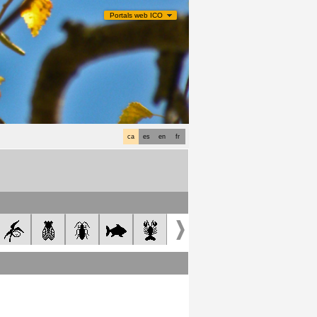
Portals web ICO
ca
es
en
fr