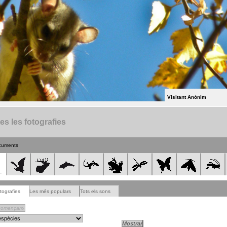
Visitant Anònim
es les fotografies
cuments
tografies
Les més populars
Tots els sons