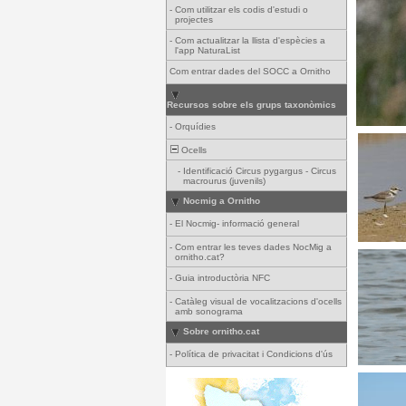
-
Com utilitzar els codis d'estudi o
projectes
-
Com actualitzar la llista d'espècies a
l'app NaturaList
Com entrar dades del SOCC a Ornitho
Recursos sobre els grups taxonòmics
-
Orquídies
Ocells
-
Identificació Circus pygargus - Circus
macrourus (juvenils)
Nocmig a Ornitho
-
El Nocmig- informació general
-
Com entrar les teves dades NocMig a
ornitho.cat?
-
Guia introductòria NFC
-
Catàleg visual de vocalitzacions d'ocells
amb sonograma
Sobre ornitho.cat
-
Política de privacitat i Condicions d'ús