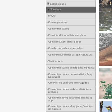
Estadístiques
Tutorials
-
FAQS
-
Com registrar-se
-
Com entrar dades
-
Com introduir una llista completa
-
Com consultar i editar dades
-
Com fer consultes avançades
-
Com introduir dades a l'app NaturaList
-
Verificacions
-
Com entrar dades al mòdul de mortalitat
-
Com entrar dades de mortalitat a l'app
NaturaList
-
Ornitho i les espècies amenaçades
-
Com entrar dades amb localitzacions
precises
-
Com entrar llistes estàndard des de la
app
-
Com entrar dades al projecte Colònies
de Falciots