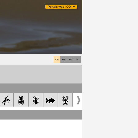
Portals web ICO
ca
es
en
fr