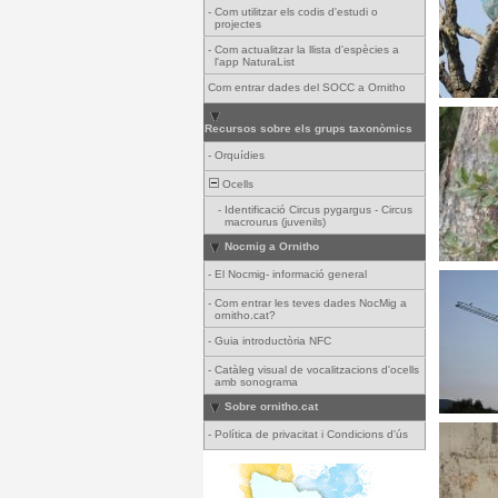
-
Com utilitzar els codis d'estudi o
projectes
-
Com actualitzar la llista d'espècies a
l'app NaturaList
Com entrar dades del SOCC a Ornitho
Recursos sobre els grups taxonòmics
-
Orquídies
Ocells
-
Identificació Circus pygargus - Circus
macrourus (juvenils)
Nocmig a Ornitho
-
El Nocmig- informació general
-
Com entrar les teves dades NocMig a
ornitho.cat?
-
Guia introductòria NFC
-
Catàleg visual de vocalitzacions d'ocells
amb sonograma
Sobre ornitho.cat
-
Política de privacitat i Condicions d'ús