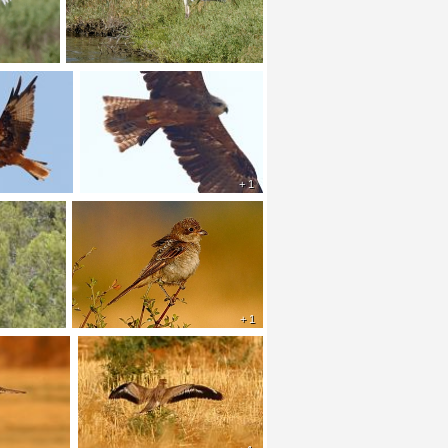
+ 1
+ 1