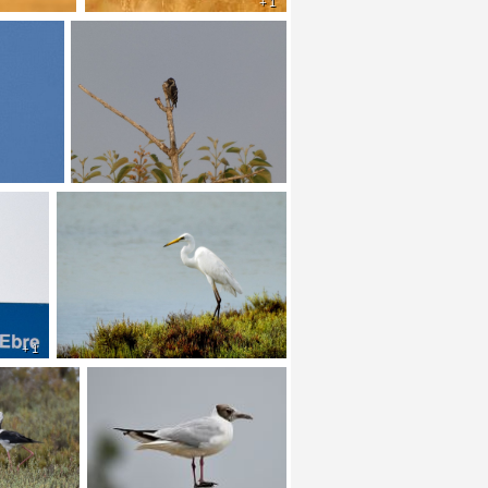
+ 1
+ 1