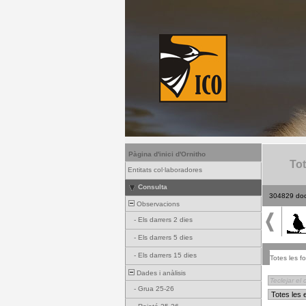
Pàgina d'inici d'Ornitho
Tot
Entitats col·laboradores
Consulta
304829 do
Observacions
-
Els darrers 2 dies
-
Els darrers 5 dies
-
Els darrers 15 dies
Totes les fo
Dades i anàlisis
-
Grua 25-26