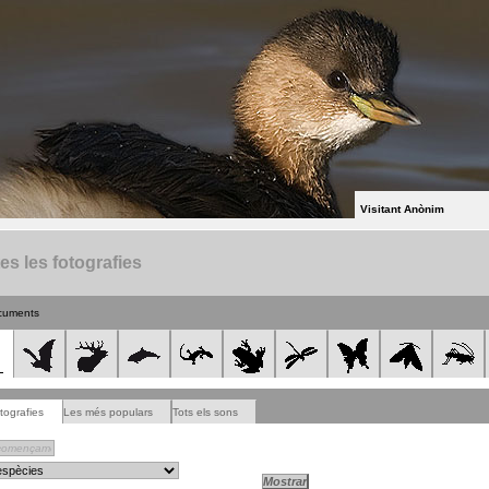
Visitant Anònim
es les fotografies
cuments
tografies
Les més populars
Tots els sons