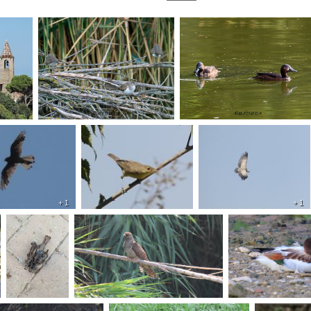
+ 1
+ 1