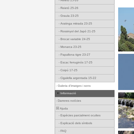
-
Reietó 25-26
-
Reietó 25-26
-
Graula 23-25
-
Aratinga mitrada 23-25
-
Rossinyol del Japó 21-25
-
Brocat variable 24-25
-
Monarca 23-25
-
Papallona tigre 23-27
-
Escac ferruginós 17-25
-
Coipú 17-25
-
Cigalella argentada 15-22
-
Galeria d'imatges i sons
Informació
-
Darreres notícies
Ajuda
-
Espècies parcialment ocultes
-
Explicació dels símbols
-
FAQ