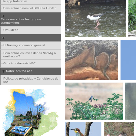
la app NaturaList
Cómo entrar datos del SOCC a Ornitho
Recursos sobre los grupos
taxonómicos
-
Orquídeas
-
El Nocmig- informació general
-
Com entrar les teves dades NocMig a
ornitho.cat?
-
Guía introductoria NFC
Sobre ornitho.cat
-
Política de privacidad y Condiciones de
uso