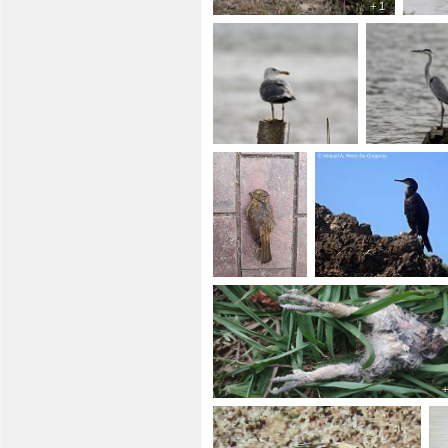
+ 1
+