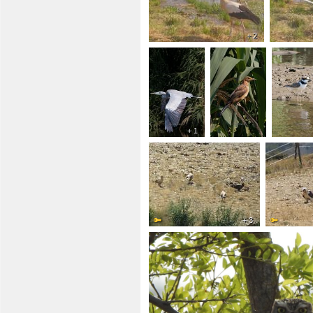
+ 2
+ 1
+ 3