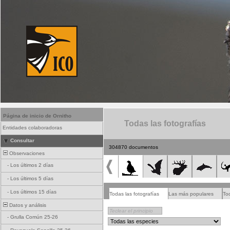
Página de inicio de Ornitho
Todas las fotografías
Entidades colaboradoras
Consultar
304870 documentos
Observaciones
-
Los últimos 2 días
-
Los últimos 5 días
-
Los últimos 15 días
Todas las fotografías
Las más populares
To
Datos y análisis
-
Grulla Común 25-26