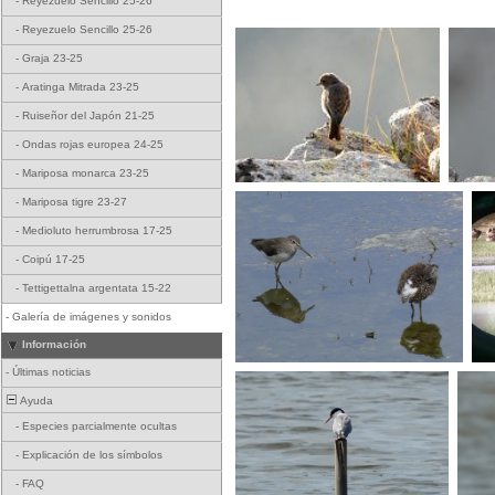
-
Reyezuelo Sencillo 25-26
-
Reyezuelo Sencillo 25-26
-
Graja 23-25
-
Aratinga Mitrada 23-25
-
Ruiseñor del Japón 21-25
-
Ondas rojas europea 24-25
-
Mariposa monarca 23-25
-
Mariposa tigre 23-27
-
Medioluto herrumbrosa 17-25
-
Coipú 17-25
-
Tettigettalna argentata 15-22
-
Galería de imágenes y sonidos
Información
-
Últimas noticias
Ayuda
-
Especies parcialmente ocultas
-
Explicación de los símbolos
-
FAQ