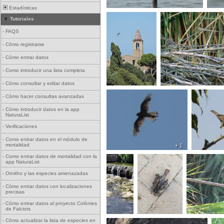
Estadísticas
Tutoriales
-
FAQS
-
Cómo registrarse
-
Cómo entrar datos
-
Como introducir una lista completa
-
Cómo consultar y editar datos
-
Cómo hacer consultas avanzadas
-
Cómo introducir datos en la app
NaturaList
-
Verificaciones
-
Como entrar datos en el módulo de
mortalidad
+ 1
-
Como entrar datos de mortalidad con la
app NaturaList
-
Ornitho y las especies amenazadas
-
Cómo entrar datos con localizaciones
precisas
-
Cómo entrar datos al proyecto Colònies
de Falciots
-
Cómo actualizar la lista de especies en