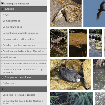
Statistiques d'utilisation
Tutoriels
-
FAQS
-
Com registrar-se
-
Com entrar dades
-
Com introduir una llista completa
-
Com consultar i editar dades
-
Com fer consultes avançades
-
Com introduir dades a l'app NaturaList
-
Verificacions
-
Com entrar dades al mòdul de mortalitat
-
Com entrar dades de mortalitat a l'app
NaturaList
Groupes taxonomiques
-
Orchidées
+ 2
-
El Nocmig- informació general
-
Com entrar les teves dades NocMig a
ornitho.cat?