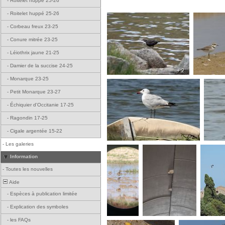
-
Roitelet huppé 25-26
-
Roitelet huppé 25-26
-
Corbeau freux 23-25
-
Conure mitrée 23-25
-
Léiothrix jaune 21-25
-
Damier de la succise 24-25
+ 2
-
Monarque 23-25
-
Petit Monarque 23-27
-
Échiquier d'Occitanie 17-25
-
Ragondin 17-25
-
Cigale argentée 15-22
-
Les galeries
Information
-
Toutes les nouvelles
Aide
-
Espèces à publication limitée
-
Explication des symboles
-
les FAQs