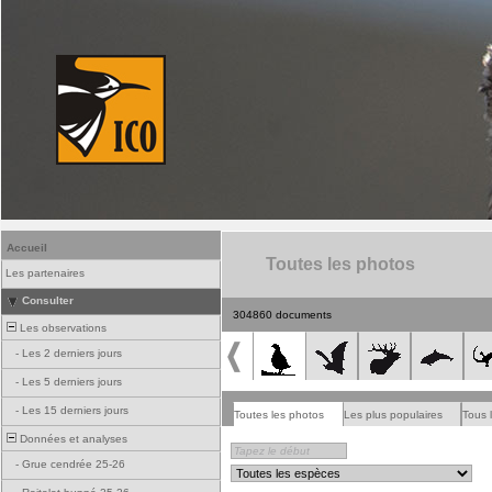
Accueil
Toutes les photos
Les partenaires
Consulter
304860 documents
Les observations
-
Les 2 derniers jours
-
Les 5 derniers jours
-
Les 15 derniers jours
Toutes les photos
Les plus populaires
Tous 
Données et analyses
-
Grue cendrée 25-26