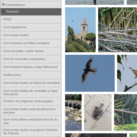
Estadístiques
Tutorials
-
FAQS
-
Com registrar-se
-
Com entrar dades
-
Com introduir una llista completa
-
Com consultar i editar dades
-
Com fer consultes avançades
-
Com introduir dades a l'app NaturaList
-
Verificacions
-
Com entrar dades al mòdul de mortalitat
+ 1
-
Com entrar dades de mortalitat a l'app
NaturaList
-
Ornitho i les espècies amenaçades
-
Com entrar dades amb localitzacions
precises
-
Com entrar llistes estàndard des de la
app
-
Com entrar dades al projecte Colònies
de Falciots