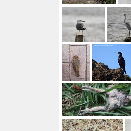
+ 1
+