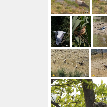
+ 2
+ 1
+ 3