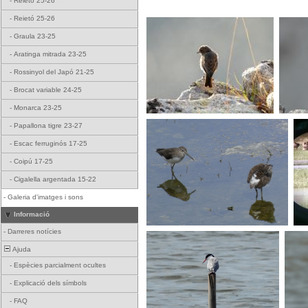
-
Reietó 25-26
-
Reietó 25-26
-
Graula 23-25
-
Aratinga mitrada 23-25
-
Rossinyol del Japó 21-25
-
Brocat variable 24-25
-
Monarca 23-25
-
Papallona tigre 23-27
-
Escac ferruginós 17-25
-
Coipú 17-25
-
Cigalella argentada 15-22
-
Galeria d'imatges i sons
Informació
-
Darreres notícies
Ajuda
-
Espècies parcialment ocultes
-
Explicació dels símbols
-
FAQ