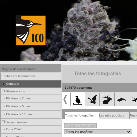
Pàgina d'inici d'Ornitho
Totes les fotografies
Entitats col·laboradores
Consulta
304870 documents
Observacions
-
Els darrers 2 dies
-
Els darrers 5 dies
-
Els darrers 15 dies
Totes les fotografies
Les més populars
Tots 
Dades i anàlisis
-
Grua 25-26