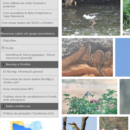
-
Com utilitzar els codis d'estudi o
projectes
-
Com actualitzar la llista d'espècies a
l'app NaturaList
Com entrar dades del SOCC a Ornitho
Recursos sobre els grups taxonòmics
-
Orquídies
Ocells
-
Identificació Circus pygargus - Circus
macrourus (juvenils)
Nocmig a Ornitho
-
El Nocmig- informació general
-
Com entrar les teves dades NocMig a
ornitho.cat?
-
Guia introductòria NFC
-
Catàleg visual de vocalitzacions d'ocells
amb sonograma
Sobre ornitho.cat
-
Política de privacitat i Condicions d'ús