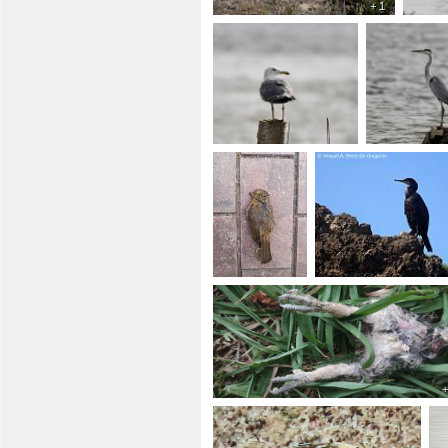
+ 1
+