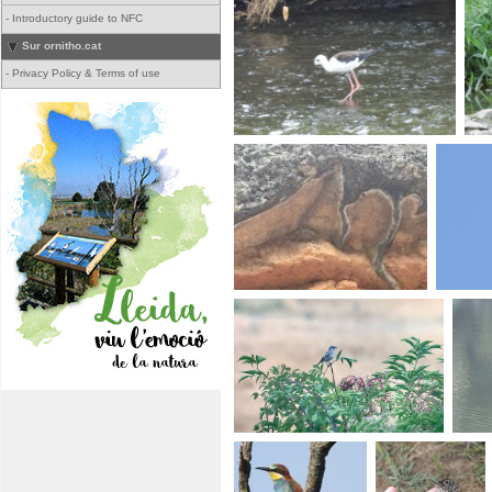
-
Introductory guide to NFC
Sur ornitho.cat
-
Privacy Policy & Terms of use