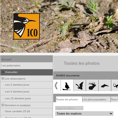
Accueil
Toutes les photos
Les partenaires
Consulter
304863 documents
Les observations
-
Les 2 derniers jours
-
Les 5 derniers jours
-
Les 15 derniers jours
Toutes les photos
Les plus populaires
Tous 
Données et analyses
-
Grue cendrée 25-26