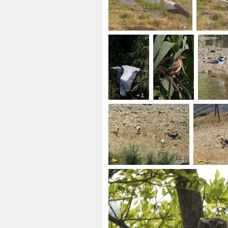
+ 2
+ 1
+ 3