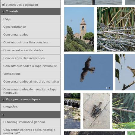
Statistiques d'utilisation
Tutoriels
-
FAQS
-
Com registrar-se
-
Com entrar dades
-
Com introduir una llista completa
-
Com consultar i editar dades
-
Com fer consultes avançades
-
Com introduir dades a l'app NaturaList
-
Verificacions
-
Com entrar dades al mòdul de mortalitat
+ 1
-
Com entrar dades de mortalitat a l'app
NaturaList
Groupes taxonomiques
-
Orchidées
-
El Nocmig- informació general
-
Com entrar les teves dades NocMig a
ornitho.cat?