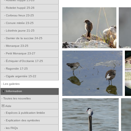
-
Roitelet huppé 25-26
-
Roitelet huppé 25-26
-
Corbeau freux 23-25
-
Conure mitrée 23-25
-
Léiothrix jaune 21-25
-
Damier de la succise 24-25
-
Monarque 23-25
-
Petit Monarque 23-27
-
Échiquier d'Occitanie 17-25
-
Ragondin 17-25
-
Cigale argentée 15-22
-
Les galeries
Information
-
Toutes les nouvelles
Aide
-
Espèces à publication limitée
-
Explication des symboles
-
les FAQs