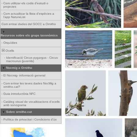
-
Com utilitzar els codis d'estudi o
projectes
-
Com actualitzar la llista d'espècies a
l'app NaturaList
Com entrar dades del SOCC a Ornitho
Recursos sobre els grups taxonòmics
-
Orquídies
Ocells
-
Identificació Circus pygargus - Circus
macrourus (juvenils)
Nocmig a Ornitho
-
El Nocmig- informació general
-
Com entrar les teves dades NocMig a
ornitho.cat?
-
Guia introductòria NFC
-
Catàleg visual de vocalitzacions d'ocells
amb sonograma
Sobre ornitho.cat
-
Política de privacitat i Condicions d'ús