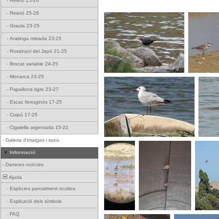
-
Reietó 25-26
-
Reietó 25-26
-
Graula 23-25
-
Aratinga mitrada 23-25
-
Rossinyol del Japó 21-25
-
Brocat variable 24-25
+ 2
-
Monarca 23-25
-
Papallona tigre 23-27
-
Escac ferruginós 17-25
-
Coipú 17-25
-
Cigalella argentada 15-22
-
Galeria d'imatges i sons
Informació
-
Darreres notícies
Ajuda
-
Espècies parcialment ocultes
-
Explicació dels símbols
-
FAQ