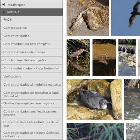
Estadístiques
Tutorials
-
FAQS
-
Com registrar-se
-
Com entrar dades
-
Com introduir una llista completa
-
Com consultar i editar dades
-
Com fer consultes avançades
-
Com introduir dades a l'app NaturaList
-
Verificacions
-
Com entrar dades al mòdul de mortalitat
-
Com entrar dades de mortalitat a l'app
NaturaList
-
Ornitho i les espècies amenaçades
-
Com entrar dades amb localitzacions
precises
+ 2
-
Com entrar llistes estàndard des de la
app
-
Com entrar dades al projecte Colònies
de Falciots