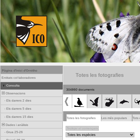
Pàgina d'inici d'Ornitho
Totes les fotografies
Entitats col·laboradores
Consulta
304860 documents
Observacions
-
Els darrers 2 dies
-
Els darrers 5 dies
-
Els darrers 15 dies
Totes les fotografies
Les més populars
Tots 
Dades i anàlisis
-
Grua 25-26