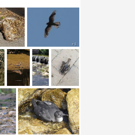
+ 1
+ 2