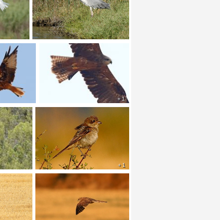
+ 1
+ 1