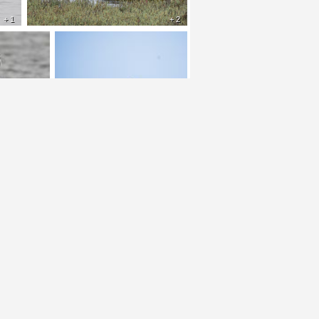
+ 1
+ 2
+ 2