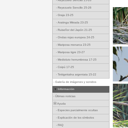
-
Reyezuelo Sencillo 25-26
-
Reyezuelo Sencillo 25-26
-
Graja 23-25
-
Aratinga Mitrada 23-25
-
Ruiseñor del Japón 21-25
-
Ondas rojas europea 24-25
-
Mariposa monarca 23-25
-
Mariposa tigre 23-27
-
Medioluto herrumbrosa 17-25
-
Coipú 17-25
-
Tettigettalna argentata 15-22
-
Galería de imágenes y sonidos
Información
-
Últimas noticias
Ayuda
-
Especies parcialmente ocultas
-
Explicación de los símbolos
-
FAQ