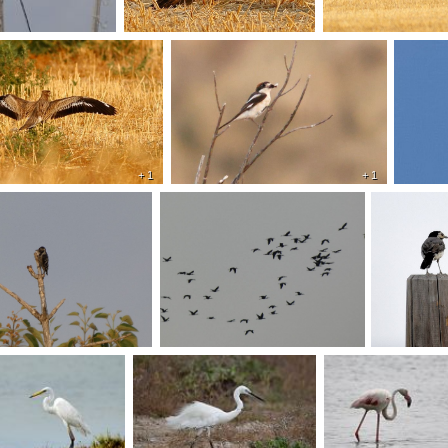
+ 1
+ 1