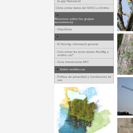
la app NaturaList
Cómo entrar datos del SOCC a Ornitho
Recursos sobre los grupos
taxonómicos
-
Orquídeas
-
El Nocmig- informació general
-
Com entrar les teves dades NocMig a
ornitho.cat?
-
Guía introductoria NFC
Sobre ornitho.cat
-
Política de privacidad y Condiciones de
uso