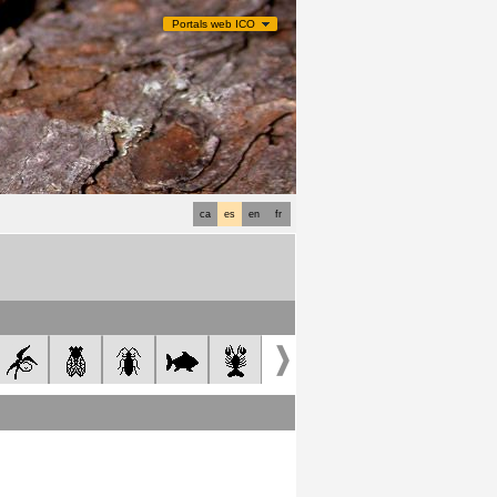
Portals web ICO
ca
es
en
fr