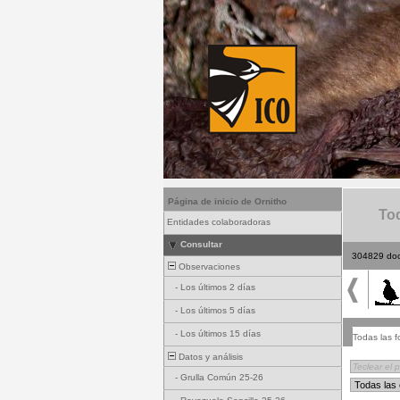
Página de inicio de Ornitho
Tod
Entidades colaboradoras
Consultar
304829 do
Observaciones
-
Los últimos 2 días
-
Los últimos 5 días
-
Los últimos 15 días
Todas las f
Datos y análisis
-
Grulla Común 25-26