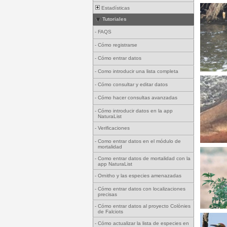
Estadísticas
Tutoriales
-
FAQS
-
Cómo registrarse
-
Cómo entrar datos
-
Como introducir una lista completa
-
Cómo consultar y editar datos
-
Cómo hacer consultas avanzadas
-
Cómo introducir datos en la app
NaturaList
-
Verificaciones
-
Como entrar datos en el módulo de
mortalidad
-
Como entrar datos de mortalidad con la
app NaturaList
-
Ornitho y las especies amenazadas
-
Cómo entrar datos con localizaciones
precisas
-
Cómo entrar datos al proyecto Colònies
de Falciots
-
Cómo actualizar la lista de especies en