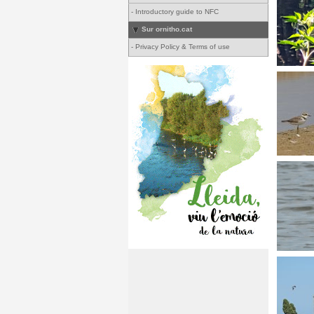
-
Introductory guide to NFC
Sur ornitho.cat
-
Privacy Policy & Terms of use