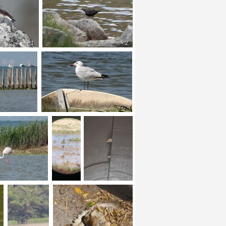
+ 1
+ 2