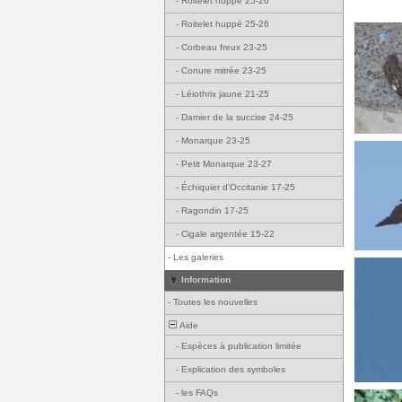
-
Roitelet huppé 25-26
-
Roitelet huppé 25-26
-
Corbeau freux 23-25
-
Conure mitrée 23-25
-
Léiothrix jaune 21-25
-
Damier de la succise 24-25
-
Monarque 23-25
-
Petit Monarque 23-27
-
Échiquier d'Occitanie 17-25
-
Ragondin 17-25
-
Cigale argentée 15-22
-
Les galeries
Information
-
Toutes les nouvelles
Aide
-
Espèces à publication limitée
-
Explication des symboles
-
les FAQs