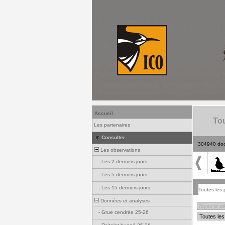
Accueil
Tou
Les partenaires
Consulter
304940 do
Les observations
-
Les 2 derniers jours
-
Les 5 derniers jours
-
Les 15 derniers jours
Toutes les 
Données et analyses
-
Grue cendrée 25-26