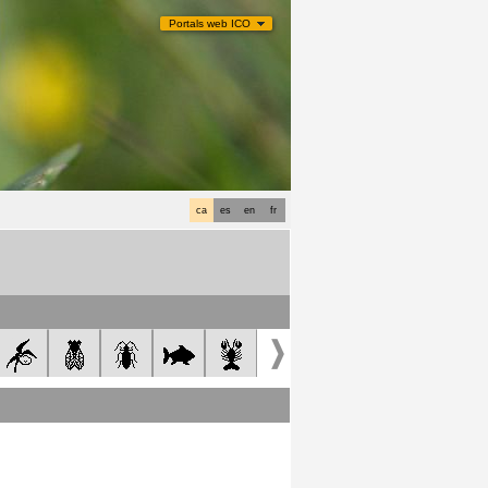
Portals web ICO
ca
es
en
fr