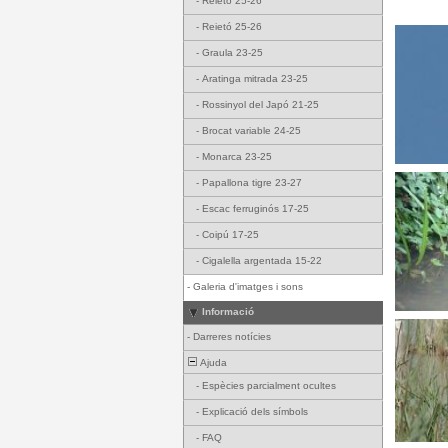
-
Reietó 25-26
-
Reietó 25-26
-
Graula 23-25
-
Aratinga mitrada 23-25
-
Rossinyol del Japó 21-25
-
Brocat variable 24-25
-
Monarca 23-25
-
Papallona tigre 23-27
-
Escac ferruginós 17-25
-
Coipú 17-25
-
Cigalella argentada 15-22
-
Galeria d'imatges i sons
Informació
-
Darreres notícies
Ajuda
-
Espècies parcialment ocultes
-
Explicació dels símbols
-
FAQ