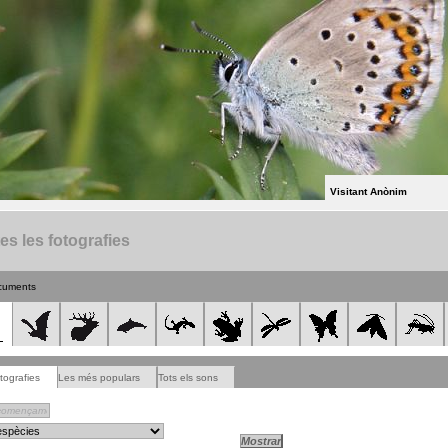
Visitant Anònim
es les fotografies
cuments
tografies
Les més populars
Tots els sons