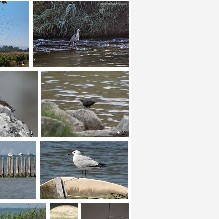
+ 1
+ 1
+ 2