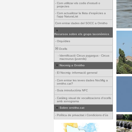
-
Com utilitzar els codis d'estudi o
projectes
-
Com actualitzar la llista d'espècies a
l'app NaturaList
Com entrar dades del SOCC a Ornitho
Recursos sobre els grups taxonòmics
-
Orquídies
Ocells
-
Identificació Circus pygargus - Circus
macrourus (juvenils)
Nocmig a Ornitho
-
El Nocmig- informació general
-
Com entrar les teves dades NocMig a
ornitho.cat?
-
Guia introductòria NFC
-
Catàleg visual de vocalitzacions d'ocells
amb sonograma
Sobre ornitho.cat
-
Política de privacitat i Condicions d'ús