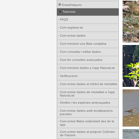
Estadístiques
Tutorials
-
FAQS
-
Com registrar-se
-
Com entrar dades
-
Com introduir una llista completa
-
Com consultar i editar dades
-
Com fer consultes avançades
-
Com introduir dades a l'app NaturaList
-
Verificacions
-
Com entrar dades al mòdul de mortalitat
-
Com entrar dades de mortalitat a l'app
NaturaList
-
Ornitho i les espècies amenaçades
-
Com entrar dades amb localitzacions
precises
-
Com entrar llistes estàndard des de la
app
-
Com entrar dades al projecte Colònies
de Falciots