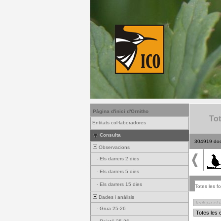
Pàgina d'inici d'Ornitho
Tot
Entitats col·laboradores
Consulta
304919 do
Observacions
-
Els darrers 2 dies
-
Els darrers 5 dies
-
Els darrers 15 dies
Totes les fo
Dades i anàlisis
-
Grua 25-26