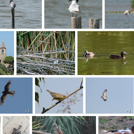
+ 1
+ 1