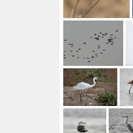
+ 1
+ 1