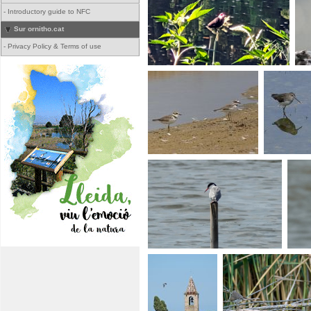
-
Introductory guide to NFC
Sur ornitho.cat
-
Privacy Policy & Terms of use