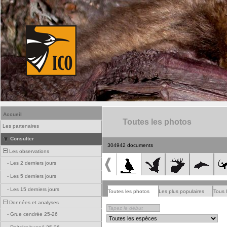
Accueil
Toutes les photos
Les partenaires
Consulter
304942 documents
Les observations
-
Les 2 derniers jours
-
Les 5 derniers jours
-
Les 15 derniers jours
Toutes les photos
Les plus populaires
Tous 
Données et analyses
-
Grue cendrée 25-26