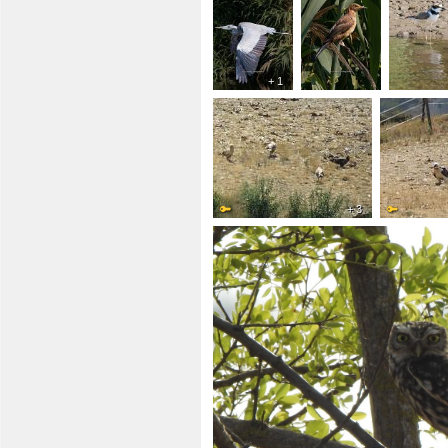
+ 1
+ 3