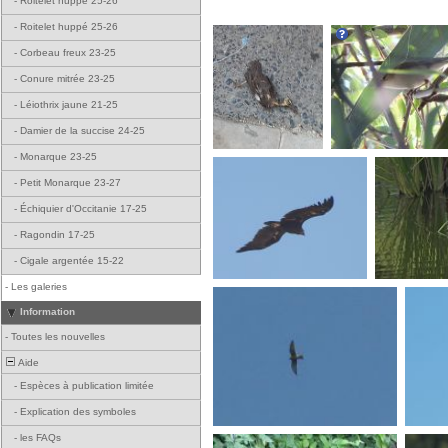
-
Roitelet huppé 25-26
-
Roitelet huppé 25-26
-
Corbeau freux 23-25
-
Conure mitrée 23-25
-
Léiothrix jaune 21-25
-
Damier de la succise 24-25
-
Monarque 23-25
-
Petit Monarque 23-27
-
Échiquier d'Occitanie 17-25
-
Ragondin 17-25
-
Cigale argentée 15-22
-
Les galeries
Information
-
Toutes les nouvelles
Aide
-
Espèces à publication limitée
-
Explication des symboles
-
les FAQs