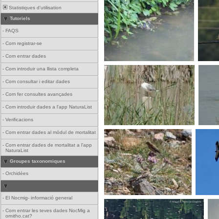
Statistiques d'utilisation
Tutoriels
-
FAQS
-
Com registrar-se
-
Com entrar dades
-
Com introduir una llista completa
-
Com consultar i editar dades
-
Com fer consultes avançades
-
Com introduir dades a l'app NaturaList
-
Verificacions
-
Com entrar dades al mòdul de mortalitat
-
Com entrar dades de mortalitat a l'app
NaturaList
Groupes taxonomiques
-
Orchidées
-
El Nocmig- informació general
-
Com entrar les teves dades NocMig a
ornitho.cat?