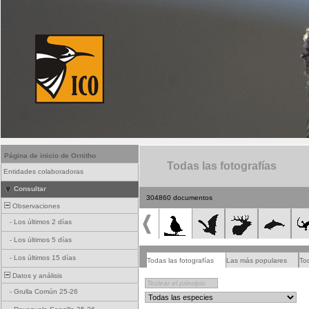
Página de inicio de Ornitho
Todas las fotografías
Entidades colaboradoras
Consultar
304860 documentos
Observaciones
-
Los últimos 2 días
-
Los últimos 5 días
-
Los últimos 15 días
Todas las fotografías
Las más populares
To
Datos y análisis
-
Grulla Común 25-26