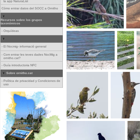
la app NaturaList
Cómo entrar datos del SOCC a Ornitho
Recursos sobre los grupos
taxonómicos
-
Orquídeas
-
El Nocmig- informació general
-
Com entrar les teves dades NocMig a
ornitho.cat?
-
Guía introductoria NFC
Sobre ornitho.cat
-
Política de privacidad y Condiciones de
uso