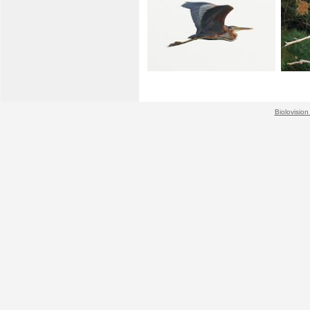
Biolovision