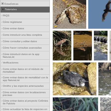
Estadísticas
Tutoriales
-
FAQS
-
Cómo registrarse
-
Cómo entrar datos
-
Como introducir una lista completa
-
Cómo consultar y editar datos
-
Cómo hacer consultas avanzadas
-
Cómo introducir datos en la app
NaturaList
-
Verificaciones
-
Como entrar datos en el módulo de
mortalidad
-
Como entrar datos de mortalidad con la
app NaturaList
-
Ornitho y las especies amenazadas
-
Cómo entrar datos con localizaciones
+ 2
precisas
-
Cómo entrar datos al proyecto Colònies
de Falciots
-
Cómo actualizar la lista de especies en