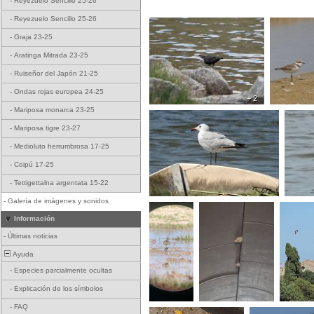
-
Reyezuelo Sencillo 25-26
-
Reyezuelo Sencillo 25-26
-
Graja 23-25
-
Aratinga Mitrada 23-25
-
Ruiseñor del Japón 21-25
-
Ondas rojas europea 24-25
+ 2
-
Mariposa monarca 23-25
-
Mariposa tigre 23-27
-
Medioluto herrumbrosa 17-25
-
Coipú 17-25
-
Tettigettalna argentata 15-22
-
Galería de imágenes y sonidos
Información
-
Últimas noticias
Ayuda
-
Especies parcialmente ocultas
-
Explicación de los símbolos
-
FAQ