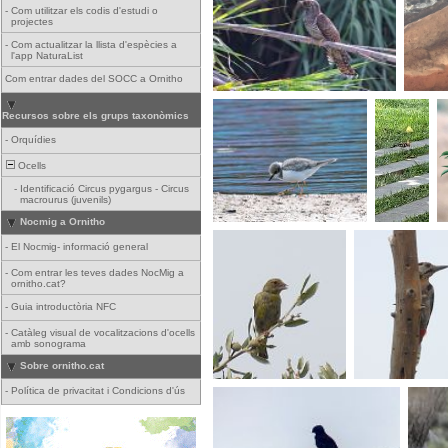
-
Com utilitzar els codis d'estudi o
projectes
-
Com actualitzar la llista d'espècies a
l'app NaturaList
Com entrar dades del SOCC a Ornitho
Recursos sobre els grups taxonòmics
-
Orquídies
Ocells
-
Identificació Circus pygargus - Circus
macrourus (juvenils)
Nocmig a Ornitho
-
El Nocmig- informació general
-
Com entrar les teves dades NocMig a
ornitho.cat?
-
Guia introductòria NFC
-
Catàleg visual de vocalitzacions d'ocells
amb sonograma
Sobre ornitho.cat
-
Política de privacitat i Condicions d'ús