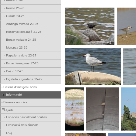
-
Reietó 25-26
-
Reietó 25-26
-
Graula 23-25
-
Aratinga mitrada 23-25
-
Rossinyol del Japó 21-25
-
Brocat variable 24-25
+ 2
-
Monarca 23-25
-
Papallona tigre 23-27
-
Escac ferruginós 17-25
-
Coipú 17-25
-
Cigalella argentada 15-22
-
Galeria d'imatges i sons
Informació
-
Darreres notícies
Ajuda
-
Espècies parcialment ocultes
-
Explicació dels símbols
-
FAQ