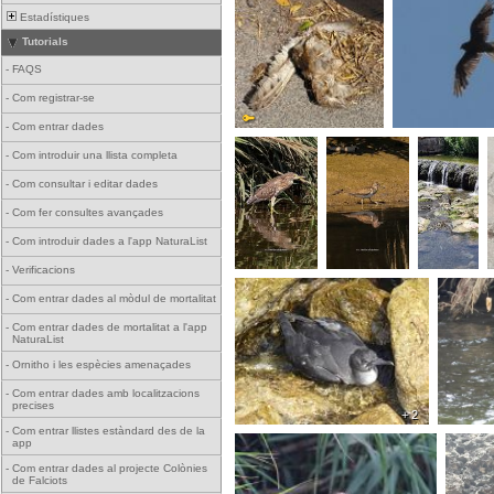
Estadístiques
Tutorials
-
FAQS
-
Com registrar-se
-
Com entrar dades
-
Com introduir una llista completa
-
Com consultar i editar dades
-
Com fer consultes avançades
-
Com introduir dades a l'app NaturaList
-
Verificacions
-
Com entrar dades al mòdul de mortalitat
-
Com entrar dades de mortalitat a l'app
NaturaList
-
Ornitho i les espècies amenaçades
-
Com entrar dades amb localitzacions
precises
+ 2
-
Com entrar llistes estàndard des de la
app
-
Com entrar dades al projecte Colònies
de Falciots