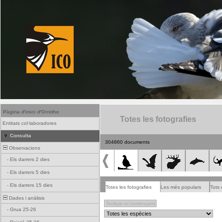
Pàgina d'inici d'Ornitho
Totes les fotografies
Entitats col·laboradores
Consulta
304860 documents
Observacions
-
Els darrers 2 dies
-
Els darrers 5 dies
-
Els darrers 15 dies
Totes les fotografies
Les més populars
Tots 
Dades i anàlisis
-
Grua 25-26