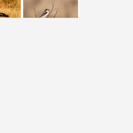
+ 1
+ 1
+ 1
+ 1