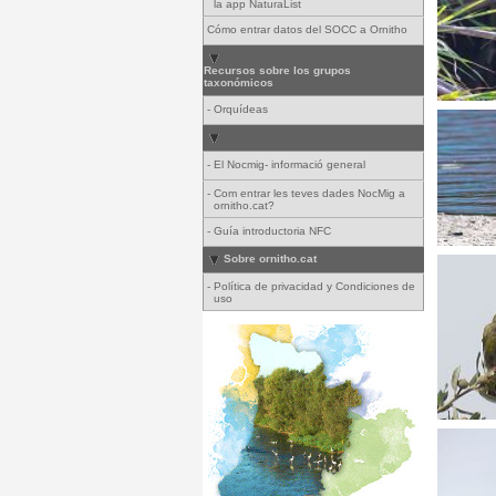
la app NaturaList
Cómo entrar datos del SOCC a Ornitho
Recursos sobre los grupos
taxonómicos
-
Orquídeas
-
El Nocmig- informació general
-
Com entrar les teves dades NocMig a
ornitho.cat?
-
Guía introductoria NFC
Sobre ornitho.cat
-
Política de privacidad y Condiciones de
uso