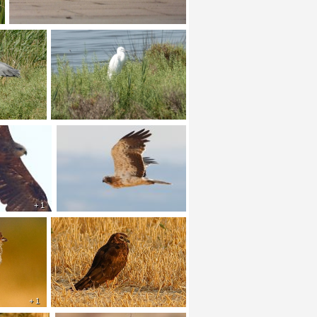
+ 1
+ 1