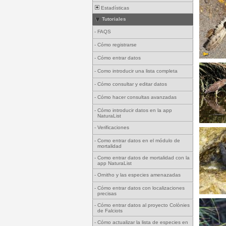
Estadísticas
Tutoriales
-
FAQS
-
Cómo registrarse
-
Cómo entrar datos
-
Como introducir una lista completa
-
Cómo consultar y editar datos
-
Cómo hacer consultas avanzadas
-
Cómo introducir datos en la app
NaturaList
-
Verificaciones
-
Como entrar datos en el módulo de
mortalidad
-
Como entrar datos de mortalidad con la
app NaturaList
-
Ornitho y las especies amenazadas
-
Cómo entrar datos con localizaciones
precisas
-
Cómo entrar datos al proyecto Colònies
de Falciots
-
Cómo actualizar la lista de especies en