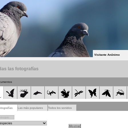
Visitante Anónimo
as las fotografías
cumentos
otografías
Las más populares
Todos los sonidos