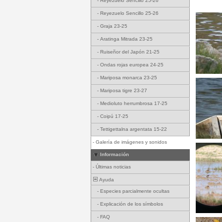
-
Reyezuelo Sencillo 25-26
-
Reyezuelo Sencillo 25-26
-
Graja 23-25
-
Aratinga Mitrada 23-25
-
Ruiseñor del Japón 21-25
-
Ondas rojas europea 24-25
-
Mariposa monarca 23-25
-
Mariposa tigre 23-27
-
Medioluto herrumbrosa 17-25
-
Coipú 17-25
-
Tettigettalna argentata 15-22
-
Galería de imágenes y sonidos
Información
-
Últimas noticias
Ayuda
-
Especies parcialmente ocultas
-
Explicación de los símbolos
-
FAQ