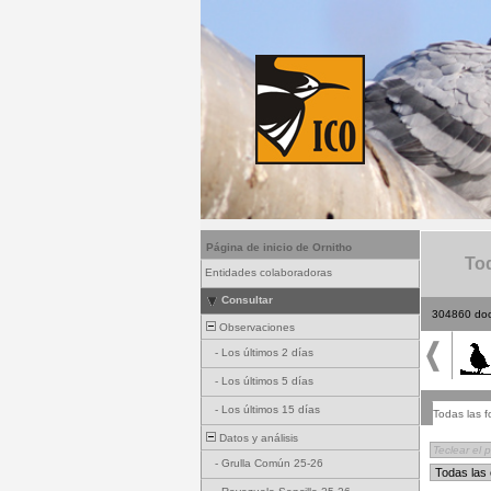
Página de inicio de Ornitho
Tod
Entidades colaboradoras
Consultar
304860 do
Observaciones
-
Los últimos 2 días
-
Los últimos 5 días
-
Los últimos 15 días
Todas las f
Datos y análisis
-
Grulla Común 25-26