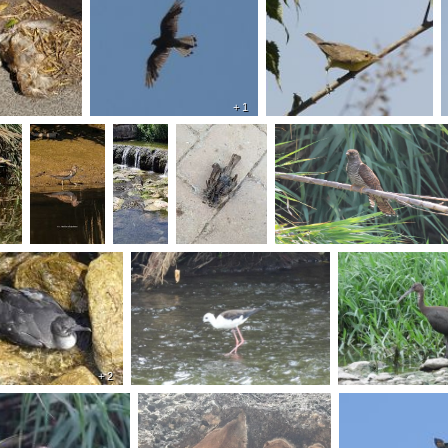
+ 1
+ 2