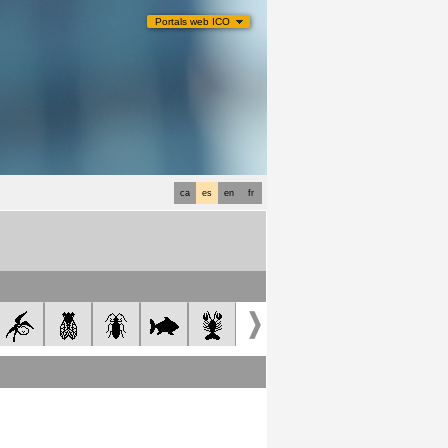
Portals web ICO
ca
es
en
fr