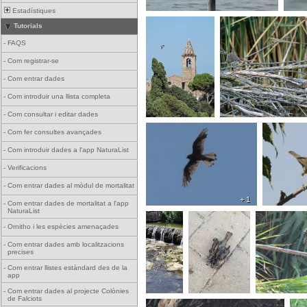
Estadístiques
Tutorials
-
FAQS
-
Com registrar-se
-
Com entrar dades
-
Com introduir una llista completa
-
Com consultar i editar dades
-
Com fer consultes avançades
-
Com introduir dades a l'app NaturaList
-
Verificacions
-
Com entrar dades al mòdul de mortalitat
+ 1
-
Com entrar dades de mortalitat a l'app
NaturaList
-
Ornitho i les espècies amenaçades
-
Com entrar dades amb localitzacions
precises
-
Com entrar llistes estàndard des de la
app
-
Com entrar dades al projecte Colònies
de Falciots