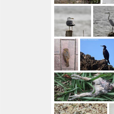
+ 1
+