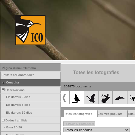
Pàgina d'inici d'Ornitho
Totes les fotografies
Entitats col·laboradores
Consulta
304870 documents
Observacions
-
Els darrers 2 dies
-
Els darrers 5 dies
-
Els darrers 15 dies
Totes les fotografies
Les més populars
Tots 
Dades i anàlisis
-
Grua 25-26