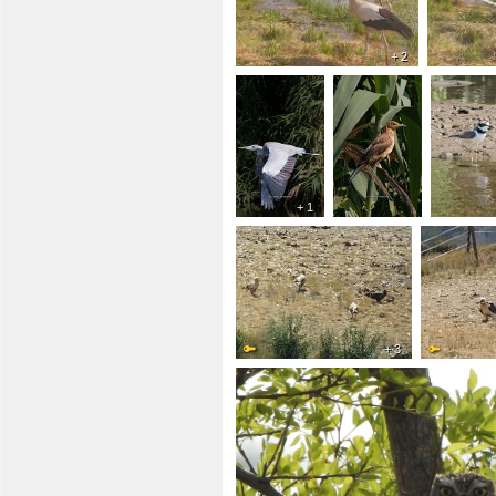
+ 2
+ 1
+ 3