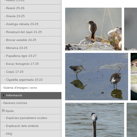
-
Reietó 25-26
-
Reietó 25-26
-
Graula 23-25
-
Aratinga mitrada 23-25
-
Rossinyol del Japó 21-25
-
Brocat variable 24-25
-
Monarca 23-25
-
Papallona tigre 23-27
-
Escac ferruginós 17-25
-
Coipú 17-25
-
Cigalella argentada 15-22
-
Galeria d'imatges i sons
Informació
-
Darreres notícies
Ajuda
-
Espècies parcialment ocultes
-
Explicació dels símbols
-
FAQ