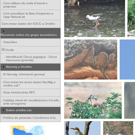
-
Com utilitzar els codis d'estudi o
projectes
-
Com actualitzar la llista d'espècies a
l'app NaturaList
Com entrar dades del SOCC a Ornitho
Recursos sobre els grups taxonòmics
-
Orquídies
Ocells
-
Identificació Circus pygargus - Circus
macrourus (juvenils)
Nocmig a Ornitho
-
El Nocmig- informació general
-
Com entrar les teves dades NocMig a
ornitho.cat?
-
Guia introductòria NFC
-
Catàleg visual de vocalitzacions d'ocells
amb sonograma
Sobre ornitho.cat
-
Política de privacitat i Condicions d'ús