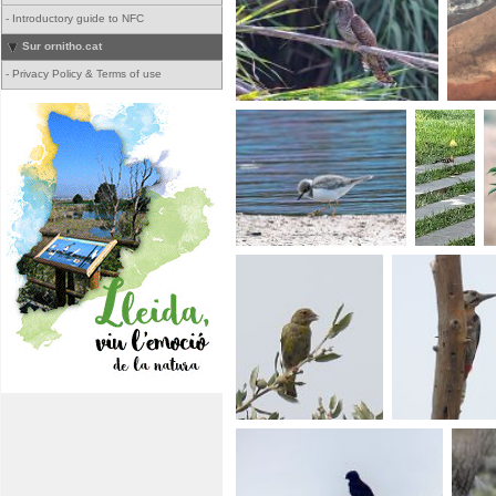
-
Introductory guide to NFC
Sur ornitho.cat
-
Privacy Policy & Terms of use