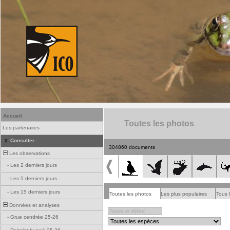
Accueil
Toutes les photos
Les partenaires
Consulter
304860 documents
Les observations
-
Les 2 derniers jours
-
Les 5 derniers jours
-
Les 15 derniers jours
Toutes les photos
Les plus populaires
Tous 
Données et analyses
-
Grue cendrée 25-26