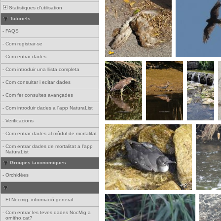
Statistiques d'utilisation
Tutoriels
-
FAQS
-
Com registrar-se
-
Com entrar dades
-
Com introduir una llista completa
-
Com consultar i editar dades
-
Com fer consultes avançades
-
Com introduir dades a l'app NaturaList
-
Verificacions
-
Com entrar dades al mòdul de mortalitat
-
Com entrar dades de mortalitat a l'app
NaturaList
Groupes taxonomiques
-
Orchidées
+ 2
-
El Nocmig- informació general
-
Com entrar les teves dades NocMig a
ornitho.cat?