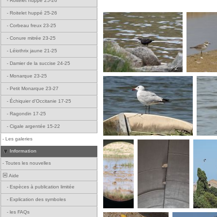
-
Roitelet huppé 25-26
-
Roitelet huppé 25-26
-
Corbeau freux 23-25
-
Conure mitrée 23-25
-
Léiothrix jaune 21-25
-
Damier de la succise 24-25
+ 2
-
Monarque 23-25
-
Petit Monarque 23-27
-
Échiquier d'Occitanie 17-25
-
Ragondin 17-25
-
Cigale argentée 15-22
-
Les galeries
Information
-
Toutes les nouvelles
Aide
-
Espèces à publication limitée
-
Explication des symboles
-
les FAQs