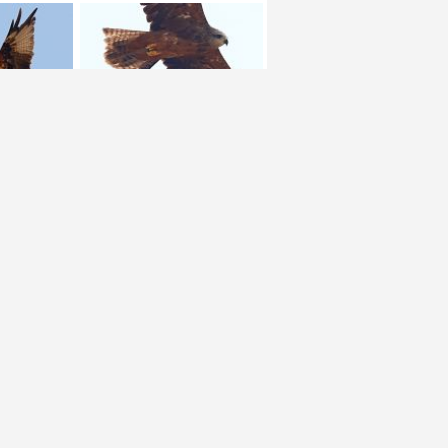
+ 1
+ 1
+ 1