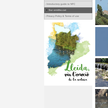
-
Introductory guide to NFC
Sur ornitho.cat
-
Privacy Policy & Terms of use