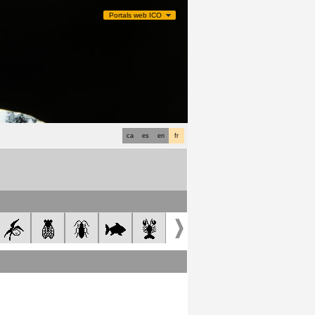
Portals web ICO
ca
es
en
fr