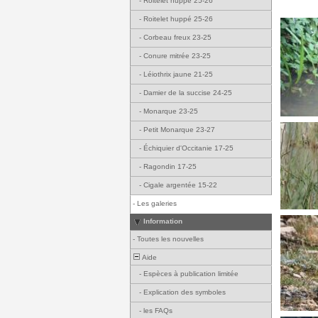
-
Roitelet huppé 25-26
-
Roitelet huppé 25-26
-
Corbeau freux 23-25
-
Conure mitrée 23-25
-
Léiothrix jaune 21-25
-
Damier de la succise 24-25
-
Monarque 23-25
-
Petit Monarque 23-27
-
Échiquier d'Occitanie 17-25
-
Ragondin 17-25
-
Cigale argentée 15-22
-
Les galeries
Information
-
Toutes les nouvelles
Aide
-
Espèces à publication limitée
-
Explication des symboles
-
les FAQs