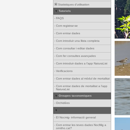
Statistiques d'utilisation
Tutoriels
-
FAQS
-
Com registrar-se
-
Com entrar dades
-
Com introduir una llista completa
-
Com consultar i editar dades
-
Com fer consultes avançades
-
Com introduir dades a l'app NaturaList
-
Verificacions
-
Com entrar dades al mòdul de mortalitat
-
Com entrar dades de mortalitat a l'app
NaturaList
Groupes taxonomiques
-
Orchidées
-
El Nocmig- informació general
-
Com entrar les teves dades NocMig a
ornitho.cat?