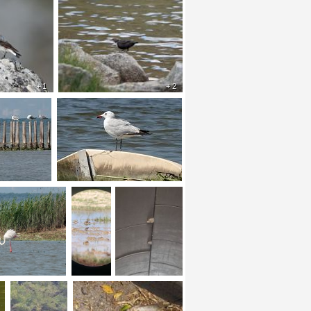
+ 1
+ 2