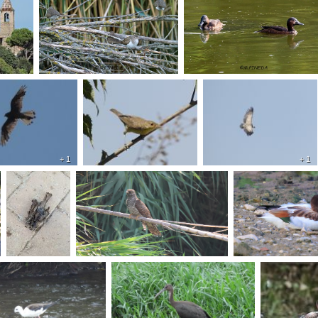
+ 1
+ 1