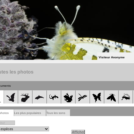
Visiteur Anonyme
tes les photos
cuments
photos
Les plus populaires
Tous les sons