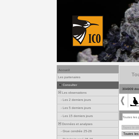
Accueil
Tou
Les partenaires
Consulter
304909 do
Les observations
-
Les 2 derniers jours
-
Les 5 derniers jours
-
Les 15 derniers jours
Toutes les 
Données et analyses
-
Grue cendrée 25-26