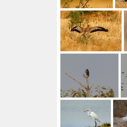
+ 1
+ 1