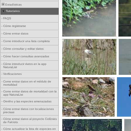
Estadísticas
Tutoriales
-
FAQS
-
Cómo registrarse
-
Cómo entrar datos
-
Como introducir una lista completa
-
Cómo consultar y editar datos
-
Cómo hacer consultas avanzadas
-
Cómo introducir datos en la app
NaturaList
-
Verificaciones
-
Como entrar datos en el módulo de
mortalidad
-
Como entrar datos de mortalidad con la
app NaturaList
-
Ornitho y las especies amenazadas
-
Cómo entrar datos con localizaciones
precisas
-
Cómo entrar datos al proyecto Colònies
de Falciots
-
Cómo actualizar la lista de especies en