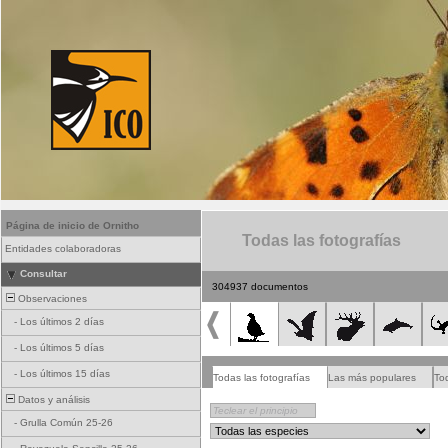
Página de inicio de Ornitho
Todas las fotografías
Entidades colaboradoras
Consultar
304937 documentos
Observaciones
-
Los últimos 2 días
-
Los últimos 5 días
-
Los últimos 15 días
Todas las fotografías
Las más populares
To
Datos y análisis
-
Grulla Común 25-26