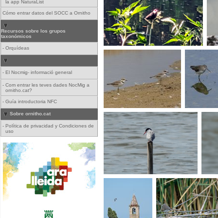
la app NaturaList
Cómo entrar datos del SOCC a Ornitho
Recursos sobre los grupos
taxonómicos
-
Orquídeas
-
El Nocmig- informació general
-
Com entrar les teves dades NocMig a
ornitho.cat?
-
Guía introductoria NFC
Sobre ornitho.cat
-
Política de privacidad y Condiciones de
uso