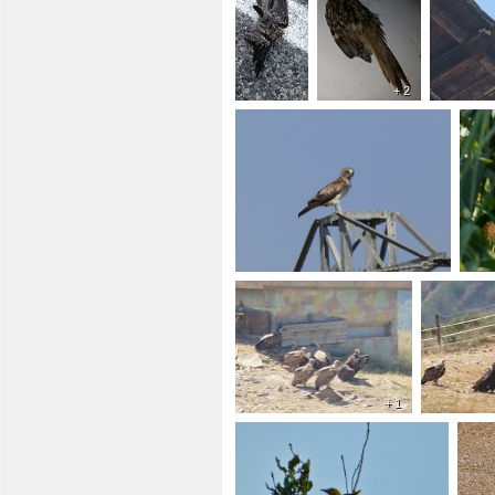
+ 2
+ 1