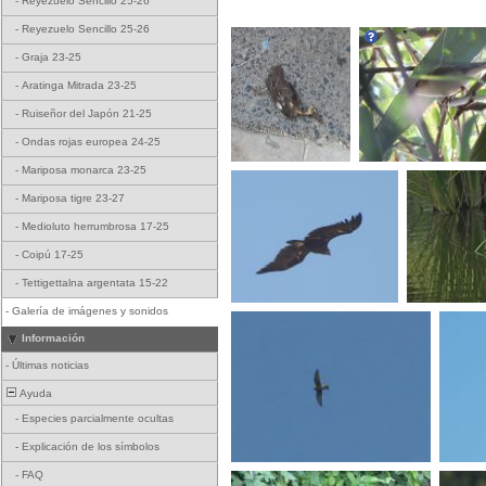
-
Reyezuelo Sencillo 25-26
-
Reyezuelo Sencillo 25-26
-
Graja 23-25
-
Aratinga Mitrada 23-25
-
Ruiseñor del Japón 21-25
-
Ondas rojas europea 24-25
-
Mariposa monarca 23-25
-
Mariposa tigre 23-27
-
Medioluto herrumbrosa 17-25
-
Coipú 17-25
-
Tettigettalna argentata 15-22
-
Galería de imágenes y sonidos
Información
-
Últimas noticias
Ayuda
-
Especies parcialmente ocultas
-
Explicación de los símbolos
-
FAQ