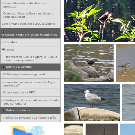
-
Com utilitzar els codis d'estudi o
projectes
-
Com actualitzar la llista d'espècies a
l'app NaturaList
Com entrar dades del SOCC a Ornitho
Recursos sobre els grups taxonòmics
-
Orquídies
Ocells
-
Identificació Circus pygargus - Circus
macrourus (juvenils)
Nocmig a Ornitho
-
El Nocmig- informació general
+ 2
-
Com entrar les teves dades NocMig a
ornitho.cat?
-
Guia introductòria NFC
-
Catàleg visual de vocalitzacions d'ocells
amb sonograma
Sobre ornitho.cat
-
Política de privacitat i Condicions d'ús