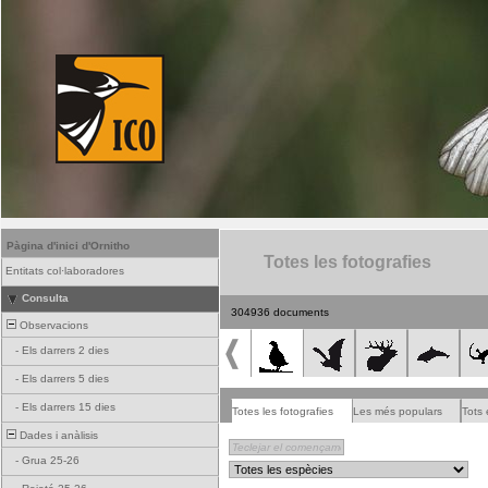
Pàgina d'inici d'Ornitho
Totes les fotografies
Entitats col·laboradores
Consulta
304936 documents
Observacions
-
Els darrers 2 dies
-
Els darrers 5 dies
-
Els darrers 15 dies
Totes les fotografies
Les més populars
Tots 
Dades i anàlisis
-
Grua 25-26