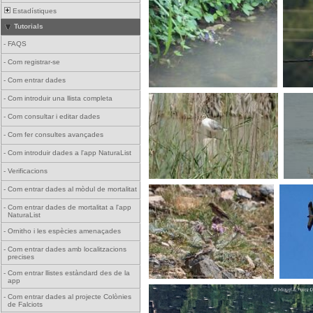
Estadístiques
Tutorials
-
FAQS
-
Com registrar-se
-
Com entrar dades
-
Com introduir una llista completa
-
Com consultar i editar dades
-
Com fer consultes avançades
-
Com introduir dades a l'app NaturaList
-
Verificacions
-
Com entrar dades al mòdul de mortalitat
-
Com entrar dades de mortalitat a l'app
NaturaList
-
Ornitho i les espècies amenaçades
-
Com entrar dades amb localitzacions
precises
-
Com entrar llistes estàndard des de la
app
-
Com entrar dades al projecte Colònies
de Falciots