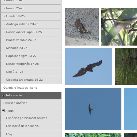
-
Reietó 25-26
-
Reietó 25-26
-
Graula 23-25
-
Aratinga mitrada 23-25
-
Rossinyol del Japó 21-25
-
Brocat variable 24-25
-
Monarca 23-25
-
Papallona tigre 23-27
-
Escac ferruginós 17-25
-
Coipú 17-25
-
Cigalella argentada 15-22
-
Galeria d'imatges i sons
Informació
-
Darreres notícies
Ajuda
-
Espècies parcialment ocultes
-
Explicació dels símbols
-
FAQ