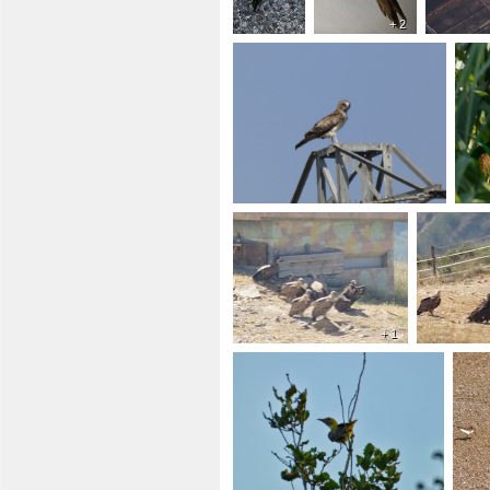
+ 2
+ 1