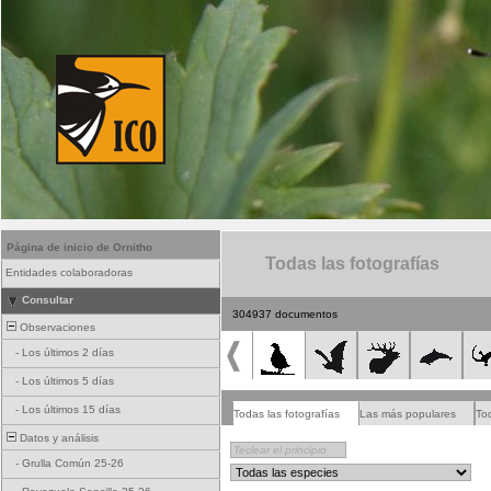
Página de inicio de Ornitho
Todas las fotografías
Entidades colaboradoras
Consultar
304937 documentos
Observaciones
-
Los últimos 2 días
-
Los últimos 5 días
-
Los últimos 15 días
Todas las fotografías
Las más populares
To
Datos y análisis
-
Grulla Común 25-26