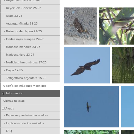
-
Reyezuelo Sencillo 25-26
-
Reyezuelo Sencillo 25-26
-
Graja 23-25
-
Aratinga Mitrada 23-25
-
Ruiseñor del Japón 21-25
-
Ondas rojas europea 24-25
-
Mariposa monarca 23-25
-
Mariposa tigre 23-27
-
Medioluto herrumbrosa 17-25
-
Coipú 17-25
-
Tettigettalna argentata 15-22
-
Galería de imágenes y sonidos
Información
-
Últimas noticias
Ayuda
-
Especies parcialmente ocultas
-
Explicación de los símbolos
-
FAQ