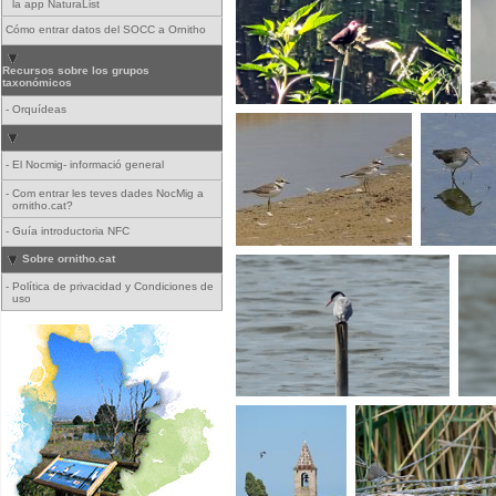
la app NaturaList
Cómo entrar datos del SOCC a Ornitho
Recursos sobre los grupos
taxonómicos
-
Orquídeas
-
El Nocmig- informació general
-
Com entrar les teves dades NocMig a
ornitho.cat?
-
Guía introductoria NFC
Sobre ornitho.cat
-
Política de privacidad y Condiciones de
uso