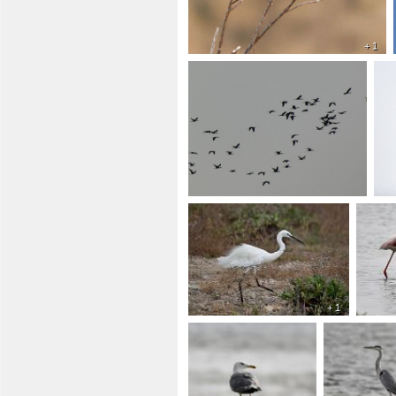
+ 1
+ 1