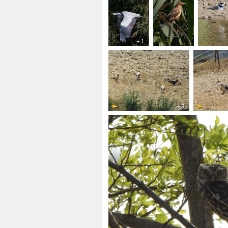
+ 1
+ 3