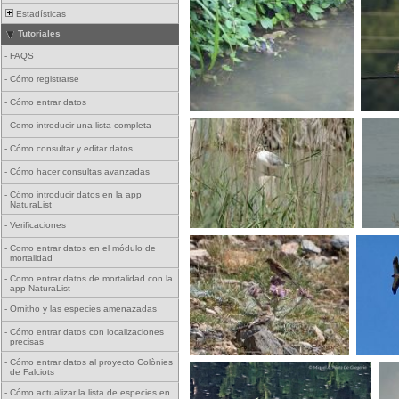
Estadísticas
Tutoriales
-
FAQS
-
Cómo registrarse
-
Cómo entrar datos
-
Como introducir una lista completa
-
Cómo consultar y editar datos
-
Cómo hacer consultas avanzadas
-
Cómo introducir datos en la app
NaturaList
-
Verificaciones
-
Como entrar datos en el módulo de
mortalidad
-
Como entrar datos de mortalidad con la
app NaturaList
-
Ornitho y las especies amenazadas
-
Cómo entrar datos con localizaciones
precisas
-
Cómo entrar datos al proyecto Colònies
de Falciots
-
Cómo actualizar la lista de especies en