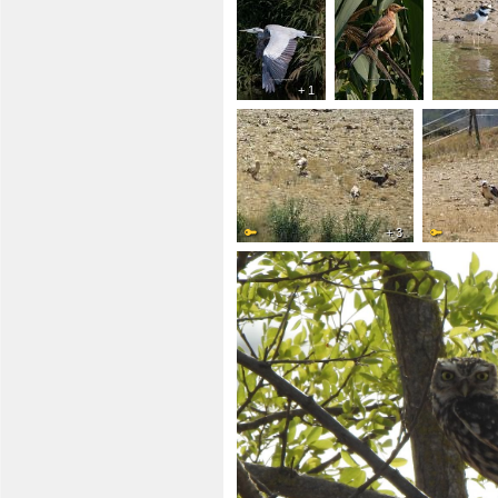
+ 1
+ 3