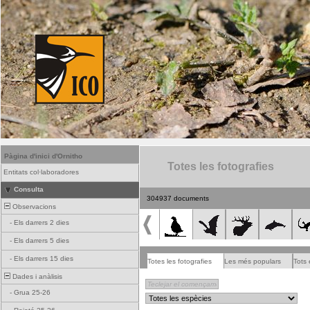
Pàgina d'inici d'Ornitho
Totes les fotografies
Entitats col·laboradores
Consulta
304937 documents
Observacions
-
Els darrers 2 dies
-
Els darrers 5 dies
-
Els darrers 15 dies
Totes les fotografies
Les més populars
Tots 
Dades i anàlisis
-
Grua 25-26