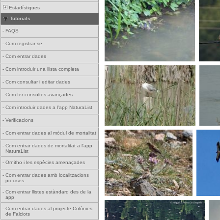
Estadístiques
Tutorials
-
FAQS
-
Com registrar-se
-
Com entrar dades
-
Com introduir una llista completa
-
Com consultar i editar dades
-
Com fer consultes avançades
-
Com introduir dades a l'app NaturaList
-
Verificacions
-
Com entrar dades al mòdul de mortalitat
-
Com entrar dades de mortalitat a l'app
NaturaList
-
Ornitho i les espècies amenaçades
-
Com entrar dades amb localitzacions
precises
-
Com entrar llistes estàndard des de la
app
-
Com entrar dades al projecte Colònies
de Falciots