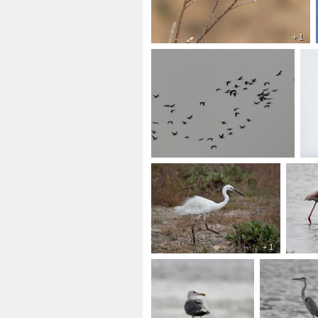
+ 1
+ 1