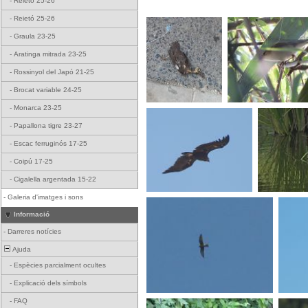
-
Reietó 25-26
-
Reietó 25-26
-
Graula 23-25
-
Aratinga mitrada 23-25
-
Rossinyol del Japó 21-25
-
Brocat variable 24-25
-
Monarca 23-25
-
Papallona tigre 23-27
-
Escac ferruginós 17-25
-
Coipú 17-25
-
Cigalella argentada 15-22
-
Galeria d'imatges i sons
Informació
-
Darreres notícies
Ajuda
-
Espècies parcialment ocultes
-
Explicació dels símbols
-
FAQ