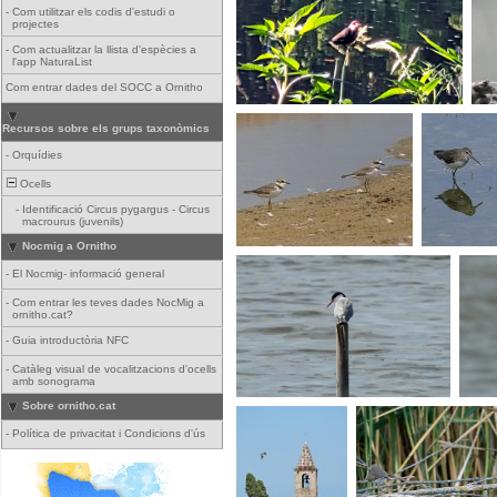
-
Com utilitzar els codis d'estudi o
projectes
-
Com actualitzar la llista d'espècies a
l'app NaturaList
Com entrar dades del SOCC a Ornitho
Recursos sobre els grups taxonòmics
-
Orquídies
Ocells
-
Identificació Circus pygargus - Circus
macrourus (juvenils)
Nocmig a Ornitho
-
El Nocmig- informació general
-
Com entrar les teves dades NocMig a
ornitho.cat?
-
Guia introductòria NFC
-
Catàleg visual de vocalitzacions d'ocells
amb sonograma
Sobre ornitho.cat
-
Política de privacitat i Condicions d'ús