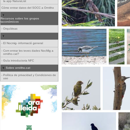
la app NaturaList
Cómo entrar datos del SOCC a Ornitho
Recursos sobre los grupos
taxonómicos
-
Orquídeas
-
El Nocmig- informació general
-
Com entrar les teves dades NocMig a
ornitho.cat?
-
Guía introductoria NFC
Sobre ornitho.cat
-
Política de privacidad y Condiciones de
uso