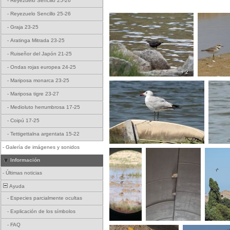
-
Reyezuelo Sencillo 25-26
-
Reyezuelo Sencillo 25-26
-
Graja 23-25
-
Aratinga Mitrada 23-25
-
Ruiseñor del Japón 21-25
-
Ondas rojas europea 24-25
+ 2
-
Mariposa monarca 23-25
-
Mariposa tigre 23-27
-
Medioluto herrumbrosa 17-25
-
Coipú 17-25
-
Tettigettalna argentata 15-22
-
Galería de imágenes y sonidos
Información
-
Últimas noticias
Ayuda
-
Especies parcialmente ocultas
-
Explicación de los símbolos
-
FAQ