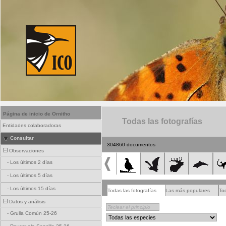
Página de inicio de Ornitho
Todas las fotografías
Entidades colaboradoras
Consultar
304860 documentos
Observaciones
-
Los últimos 2 días
-
Los últimos 5 días
-
Los últimos 15 días
Todas las fotografías
Las más populares
To
Datos y análisis
-
Grulla Común 25-26