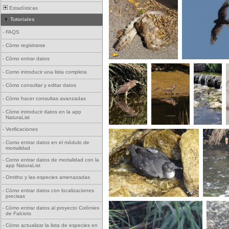
Estadísticas
Tutoriales
-
FAQS
-
Cómo registrarse
-
Cómo entrar datos
-
Como introducir una lista completa
-
Cómo consultar y editar datos
-
Cómo hacer consultas avanzadas
-
Cómo introducir datos en la app
NaturaList
-
Verificaciones
-
Como entrar datos en el módulo de
mortalidad
-
Como entrar datos de mortalidad con la
app NaturaList
-
Ornitho y las especies amenazadas
-
Cómo entrar datos con localizaciones
+ 2
precisas
-
Cómo entrar datos al proyecto Colònies
de Falciots
-
Cómo actualizar la lista de especies en