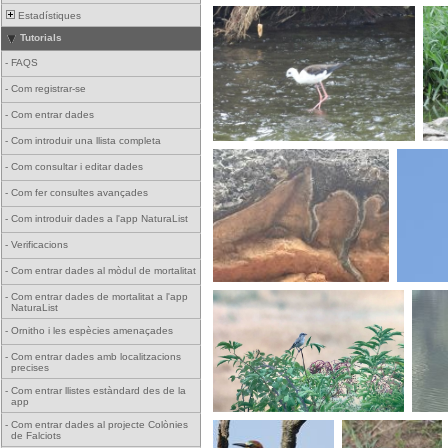
Estadístiques
Tutorials
-
FAQS
-
Com registrar-se
-
Com entrar dades
-
Com introduir una llista completa
-
Com consultar i editar dades
-
Com fer consultes avançades
-
Com introduir dades a l'app NaturaList
-
Verificacions
-
Com entrar dades al mòdul de mortalitat
-
Com entrar dades de mortalitat a l'app
NaturaList
-
Ornitho i les espècies amenaçades
-
Com entrar dades amb localitzacions
precises
-
Com entrar llistes estàndard des de la
app
-
Com entrar dades al projecte Colònies
de Falciots