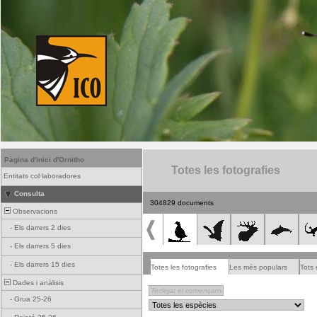
Pàgina d'inici d'Ornitho
Totes les fotografies
Entitats col·laboradores
Consulta
304829 documents
Observacions
-
Els darrers 2 dies
-
Els darrers 5 dies
-
Els darrers 15 dies
Totes les fotografies
Les més populars
Tots 
Dades i anàlisis
-
Grua 25-26