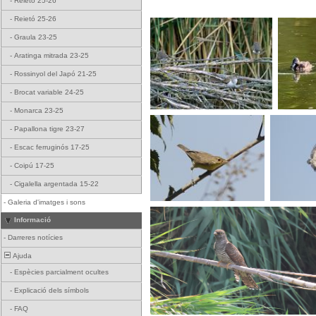
-
Reietó 25-26
-
Reietó 25-26
-
Graula 23-25
-
Aratinga mitrada 23-25
-
Rossinyol del Japó 21-25
-
Brocat variable 24-25
-
Monarca 23-25
-
Papallona tigre 23-27
-
Escac ferruginós 17-25
-
Coipú 17-25
-
Cigalella argentada 15-22
-
Galeria d'imatges i sons
Informació
-
Darreres notícies
Ajuda
-
Espècies parcialment ocultes
-
Explicació dels símbols
-
FAQ