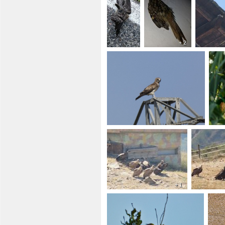
+ 2
+ 1