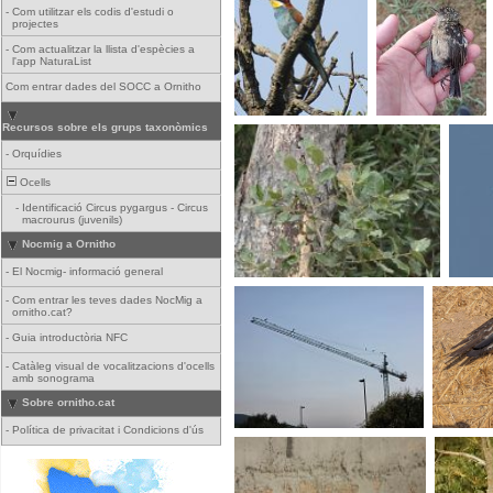
-
Com utilitzar els codis d'estudi o
projectes
-
Com actualitzar la llista d'espècies a
l'app NaturaList
Com entrar dades del SOCC a Ornitho
Recursos sobre els grups taxonòmics
-
Orquídies
Ocells
-
Identificació Circus pygargus - Circus
macrourus (juvenils)
Nocmig a Ornitho
-
El Nocmig- informació general
-
Com entrar les teves dades NocMig a
ornitho.cat?
-
Guia introductòria NFC
-
Catàleg visual de vocalitzacions d'ocells
amb sonograma
Sobre ornitho.cat
-
Política de privacitat i Condicions d'ús