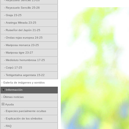
-
Reyezuelo Sencillo 25-26
-
Reyezuelo Sencillo 25-26
-
Graja 23-25
-
Aratinga Mitrada 23-25
-
Ruiseñor del Japón 21-25
-
Ondas rojas europea 24-25
-
Mariposa monarca 23-25
-
Mariposa tigre 23-27
-
Medioluto herrumbrosa 17-25
-
Coipú 17-25
-
Tettigettalna argentata 15-22
-
Galería de imágenes y sonidos
Información
-
Últimas noticias
Ayuda
-
Especies parcialmente ocultas
-
Explicación de los símbolos
-
FAQ