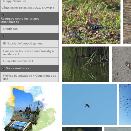
la app NaturaList
Cómo entrar datos del SOCC a Ornitho
Recursos sobre los grupos
taxonómicos
-
Orquídeas
-
El Nocmig- informació general
-
Com entrar les teves dades NocMig a
ornitho.cat?
-
Guía introductoria NFC
Sobre ornitho.cat
-
Política de privacidad y Condiciones de
uso