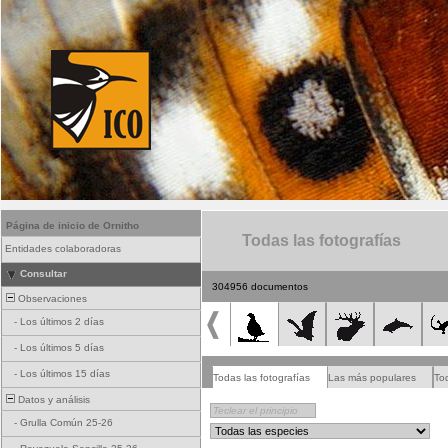
Página de inicio de Ornitho
Todas las fotografías
Entidades colaboradoras
Consultar
304956 documentos
Observaciones
-
Los últimos 2 días
-
Los últimos 5 días
-
Los últimos 15 días
Todas las fotografías
Las más populares
To
Datos y análisis
-
Grulla Común 25-26