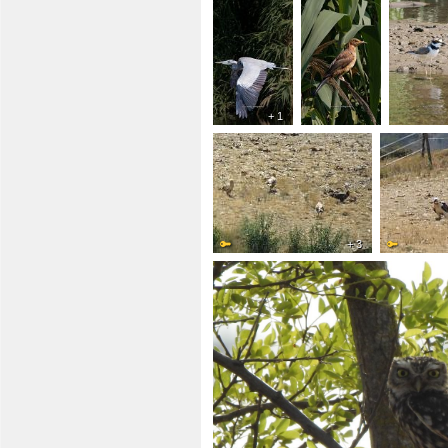
+ 1
+ 3