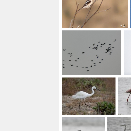
+ 1
+ 1