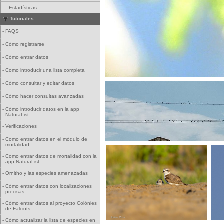
Estadísticas
Tutoriales
-
FAQS
-
Cómo registrarse
-
Cómo entrar datos
-
Como introducir una lista completa
-
Cómo consultar y editar datos
-
Cómo hacer consultas avanzadas
-
Cómo introducir datos en la app
NaturaList
-
Verificaciones
-
Como entrar datos en el módulo de
mortalidad
-
Como entrar datos de mortalidad con la
app NaturaList
-
Ornitho y las especies amenazadas
-
Cómo entrar datos con localizaciones
precisas
-
Cómo entrar datos al proyecto Colònies
de Falciots
-
Cómo actualizar la lista de especies en