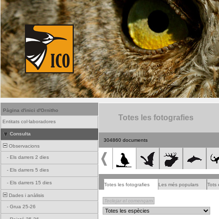
Pàgina d'inici d'Ornitho
Totes les fotografies
Entitats col·laboradores
Consulta
304860 documents
Observacions
-
Els darrers 2 dies
-
Els darrers 5 dies
-
Els darrers 15 dies
Totes les fotografies
Les més populars
Tots 
Dades i anàlisis
-
Grua 25-26