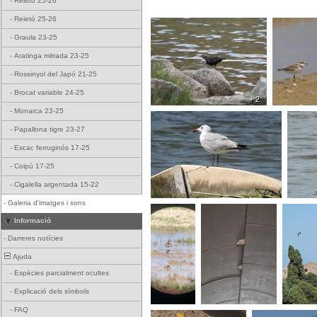
-
Reietó 25-26
-
Reietó 25-26
-
Graula 23-25
-
Aratinga mitrada 23-25
-
Rossinyol del Japó 21-25
-
Brocat variable 24-25
+ 2
-
Monarca 23-25
-
Papallona tigre 23-27
-
Escac ferruginós 17-25
-
Coipú 17-25
-
Cigalella argentada 15-22
-
Galeria d'imatges i sons
Informació
-
Darreres notícies
Ajuda
-
Espècies parcialment ocultes
-
Explicació dels símbols
-
FAQ