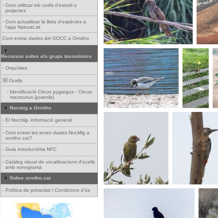
-
Com utilitzar els codis d'estudi o
projectes
-
Com actualitzar la llista d'espècies a
l'app NaturaList
Com entrar dades del SOCC a Ornitho
Recursos sobre els grups taxonòmics
-
Orquídies
Ocells
-
Identificació Circus pygargus - Circus
macrourus (juvenils)
Nocmig a Ornitho
-
El Nocmig- informació general
-
Com entrar les teves dades NocMig a
ornitho.cat?
-
Guia introductòria NFC
-
Catàleg visual de vocalitzacions d'ocells
amb sonograma
Sobre ornitho.cat
-
Política de privacitat i Condicions d'ús