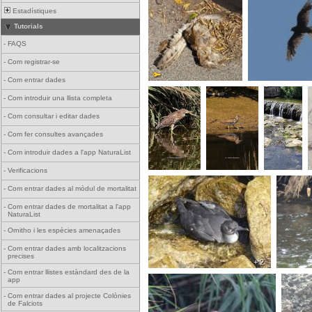
Estadístiques
Tutorials
-
FAQS
-
Com registrar-se
-
Com entrar dades
-
Com introduir una llista completa
-
Com consultar i editar dades
-
Com fer consultes avançades
-
Com introduir dades a l'app NaturaList
-
Verificacions
-
Com entrar dades al mòdul de mortalitat
-
Com entrar dades de mortalitat a l'app
NaturaList
-
Ornitho i les espècies amenaçades
-
Com entrar dades amb localitzacions
precises
+ 2
-
Com entrar llistes estàndard des de la
app
-
Com entrar dades al projecte Colònies
de Falciots