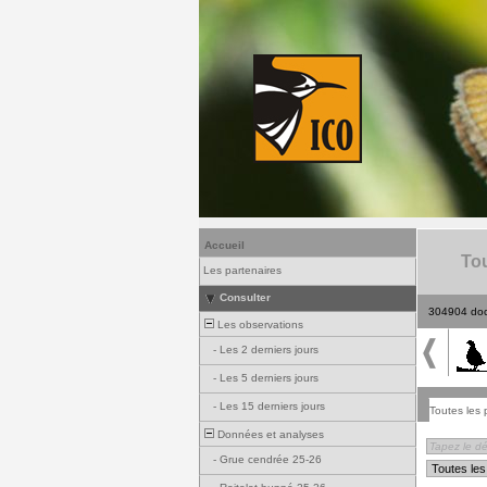
Accueil
Tou
Les partenaires
Consulter
304904 do
Les observations
-
Les 2 derniers jours
-
Les 5 derniers jours
-
Les 15 derniers jours
Toutes les 
Données et analyses
-
Grue cendrée 25-26