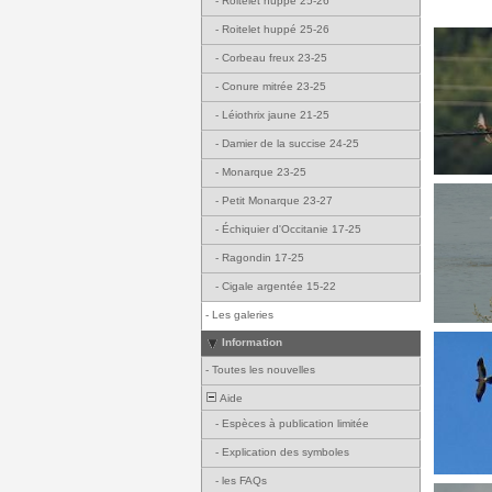
-
Roitelet huppé 25-26
-
Roitelet huppé 25-26
-
Corbeau freux 23-25
-
Conure mitrée 23-25
-
Léiothrix jaune 21-25
-
Damier de la succise 24-25
-
Monarque 23-25
-
Petit Monarque 23-27
-
Échiquier d'Occitanie 17-25
-
Ragondin 17-25
-
Cigale argentée 15-22
-
Les galeries
Information
-
Toutes les nouvelles
Aide
-
Espèces à publication limitée
-
Explication des symboles
-
les FAQs