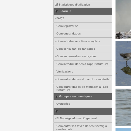
Statistiques d'utilisation
Tutoriels
-
FAQS
-
Com registrar-se
-
Com entrar dades
-
Com introduir una llista completa
-
Com consultar i editar dades
-
Com fer consultes avançades
-
Com introduir dades a l'app NaturaList
-
Verificacions
-
Com entrar dades al mòdul de mortalitat
-
Com entrar dades de mortalitat a l'app
NaturaList
Groupes taxonomiques
-
Orchidées
-
El Nocmig- informació general
-
Com entrar les teves dades NocMig a
ornitho.cat?