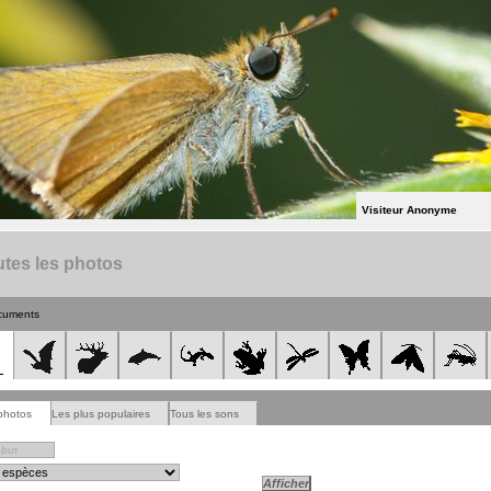
Visiteur Anonyme
tes les photos
cuments
photos
Les plus populaires
Tous les sons