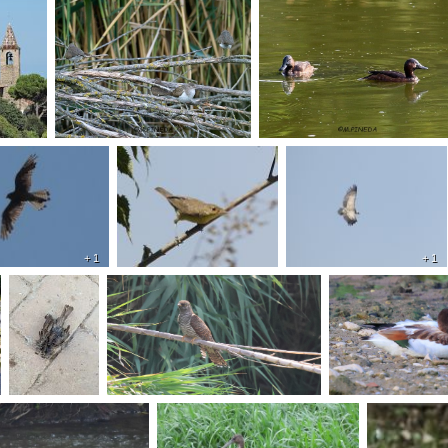
+ 1
+ 1