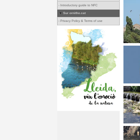
-
Introductory guide to NFC
Sur ornitho.cat
-
Privacy Policy & Terms of use