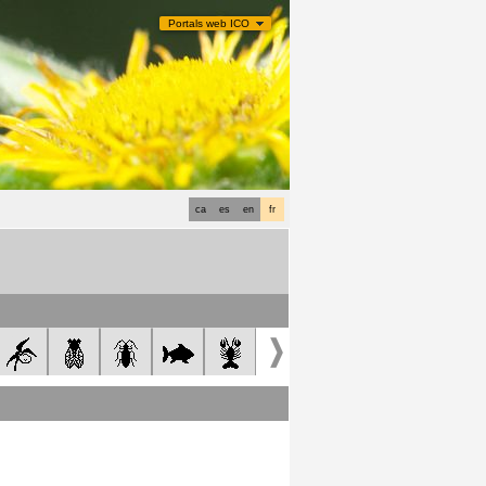
Portals web ICO
ca
es
en
fr