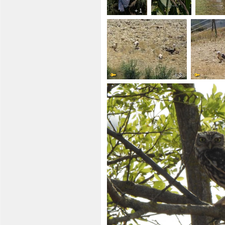
+ 1
+ 3