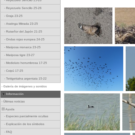
-
Reyezuelo Sencillo 25-26
-
Reyezuelo Sencillo 25-26
-
Graja 23-25
-
Aratinga Mitrada 23-25
-
Ruiseñor del Japón 21-25
-
Ondas rojas europea 24-25
-
Mariposa monarca 23-25
-
Mariposa tigre 23-27
-
Medioluto herrumbrosa 17-25
-
Coipú 17-25
-
Tettigettalna argentata 15-22
-
Galería de imágenes y sonidos
Información
-
Últimas noticias
Ayuda
-
Especies parcialmente ocultas
-
Explicación de los símbolos
-
FAQ