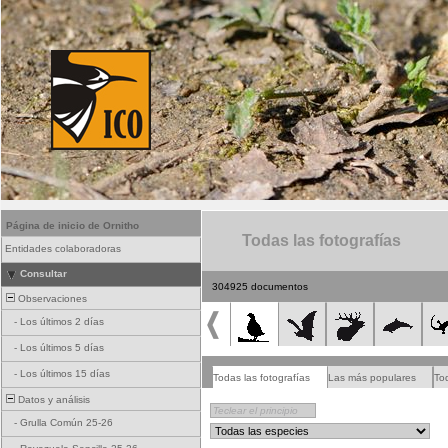
Página de inicio de Ornitho
Todas las fotografías
Entidades colaboradoras
Consultar
304925 documentos
Observaciones
-
Los últimos 2 días
-
Los últimos 5 días
-
Los últimos 15 días
Todas las fotografías
Las más populares
To
Datos y análisis
-
Grulla Común 25-26