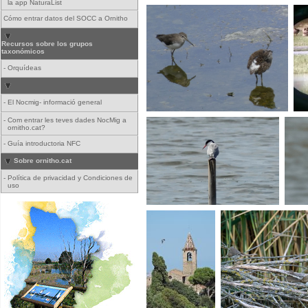
la app NaturaList
Cómo entrar datos del SOCC a Ornitho
Recursos sobre los grupos
taxonómicos
-
Orquídeas
-
El Nocmig- informació general
-
Com entrar les teves dades NocMig a
ornitho.cat?
-
Guía introductoria NFC
Sobre ornitho.cat
-
Política de privacidad y Condiciones de
uso