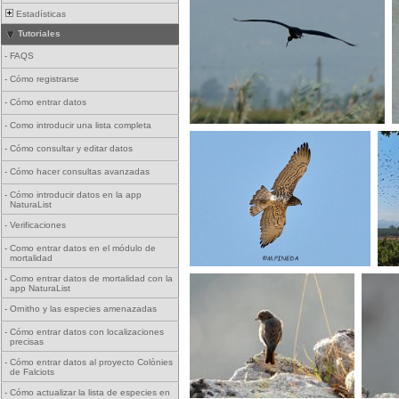
Estadísticas
Tutoriales
-
FAQS
-
Cómo registrarse
-
Cómo entrar datos
-
Como introducir una lista completa
-
Cómo consultar y editar datos
-
Cómo hacer consultas avanzadas
-
Cómo introducir datos en la app
NaturaList
-
Verificaciones
-
Como entrar datos en el módulo de
mortalidad
-
Como entrar datos de mortalidad con la
app NaturaList
-
Ornitho y las especies amenazadas
-
Cómo entrar datos con localizaciones
precisas
-
Cómo entrar datos al proyecto Colònies
de Falciots
-
Cómo actualizar la lista de especies en