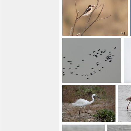
+ 1
+ 1