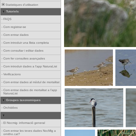
Statistiques d'utilisation
Tutoriels
-
FAQS
-
Com registrar-se
-
Com entrar dades
-
Com introduir una llista completa
-
Com consultar i editar dades
-
Com fer consultes avançades
-
Com introduir dades a l'app NaturaList
-
Verificacions
-
Com entrar dades al mòdul de mortalitat
-
Com entrar dades de mortalitat a l'app
NaturaList
Groupes taxonomiques
-
Orchidées
-
El Nocmig- informació general
-
Com entrar les teves dades NocMig a
ornitho.cat?