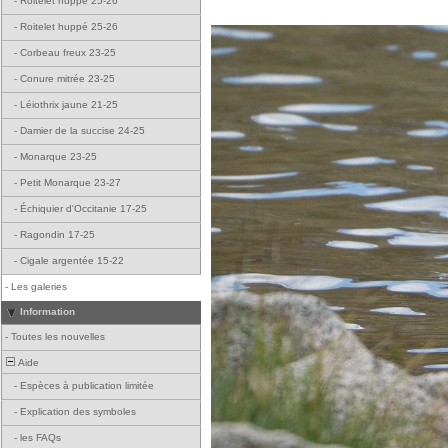
-
Roitelet huppé 25-26
-
Roitelet huppé 25-26
-
Corbeau freux 23-25
-
Conure mitrée 23-25
-
Léiothrix jaune 21-25
-
Damier de la succise 24-25
-
Monarque 23-25
-
Petit Monarque 23-27
-
Échiquier d'Occitanie 17-25
-
Ragondin 17-25
-
Cigale argentée 15-22
-
Les galeries
Information
-
Toutes les nouvelles
Aide
-
Espèces à publication limitée
-
Explication des symboles
-
les FAQs