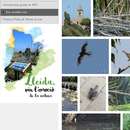
-
Introductory guide to NFC
Sur ornitho.cat
-
Privacy Policy & Terms of use
+ 1