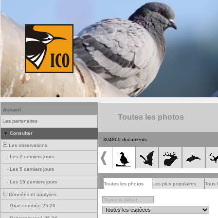
Accueil
Toutes les photos
Les partenaires
Consulter
304860 documents
Les observations
-
Les 2 derniers jours
-
Les 5 derniers jours
-
Les 15 derniers jours
Toutes les photos
Les plus populaires
Tous 
Données et analyses
-
Grue cendrée 25-26