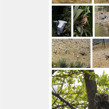
+ 2
+ 1
+ 3